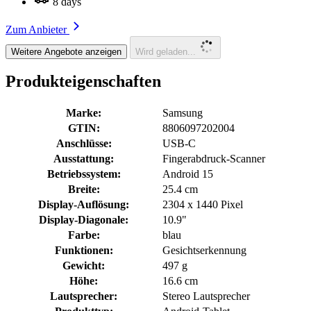
8 days
Zum Anbieter
Weitere Angebote anzeigen
Wird geladen...
Produkteigenschaften
Marke:
Samsung
GTIN:
8806097202004
Anschlüsse:
USB-C
Ausstattung:
Fingerabdruck-Scanner
Betriebssystem:
Android 15
Breite:
25.4 cm
Display-Auflösung:
2304 x 1440 Pixel
Display-Diagonale:
10.9"
Farbe:
blau
Funktionen:
Gesichtserkennung
Gewicht:
497 g
Höhe:
16.6 cm
Lautsprecher:
Stereo Lautsprecher