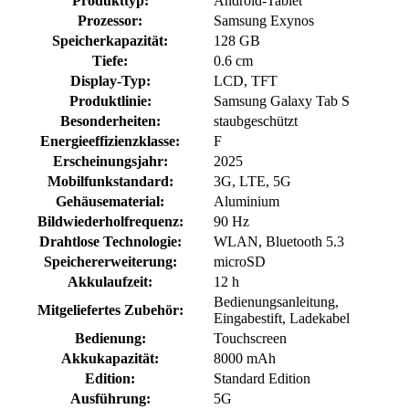
Produkttyp:
Android-Tablet
Prozessor:
Samsung Exynos
Speicherkapazität:
128 GB
Tiefe:
0.6 cm
Display-Typ:
LCD, TFT
Produktlinie:
Samsung Galaxy Tab S
Besonderheiten:
staubgeschützt
Energieeffizienzklasse:
F
Erscheinungsjahr:
2025
Mobilfunkstandard:
3G, LTE, 5G
Gehäusematerial:
Aluminium
Bildwiederholfrequenz:
90 Hz
Drahtlose Technologie:
WLAN, Bluetooth 5.3
Speichererweiterung:
microSD
Akkulaufzeit:
12 h
Bedienungsanleitung,
Mitgeliefertes Zubehör:
Eingabestift, Ladekabel
Bedienung:
Touchscreen
Akkukapazität:
8000 mAh
Edition:
Standard Edition
Ausführung:
5G