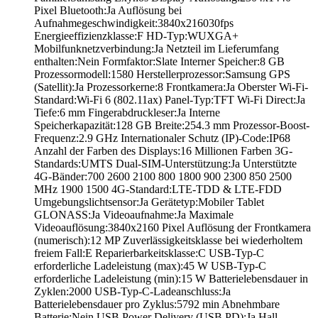
Pixel Bluetooth:Ja Auflösung bei
Aufnahmegeschwindigkeit:3840x216030fps
Energieeffizienzklasse:F HD-Typ:WUXGA+
Mobilfunknetzverbindung:Ja Netzteil im Lieferumfang
enthalten:Nein Formfaktor:Slate Interner Speicher:8 GB
Prozessormodell:1580 Herstellerprozessor:Samsung GPS
(Satellit):Ja Prozessorkerne:8 Frontkamera:Ja Oberster Wi-Fi-
Standard:Wi-Fi 6 (802.11ax) Panel-Typ:TFT Wi-Fi Direct:Ja
Tiefe:6 mm Fingerabdruckleser:Ja Interne
Speicherkapazität:128 GB Breite:254.3 mm Prozessor-Boost-
Frequenz:2.9 GHz Internationaler Schutz (IP)-Code:IP68
Anzahl der Farben des Displays:16 Millionen Farben 3G-
Standards:UMTS Dual-SIM-Unterstützung:Ja Unterstützte
4G-Bänder:700 2600 2100 800 1800 900 2300 850 2500
MHz 1900 1500 4G-Standard:LTE-TDD & LTE-FDD
Umgebungslichtsensor:Ja Gerätetyp:Mobiler Tablet
GLONASS:Ja Videoaufnahme:Ja Maximale
Videoauflösung:3840x2160 Pixel Auflösung der Frontkamera
(numerisch):12 MP Zuverlässigkeitsklasse bei wiederholtem
freiem Fall:E Reparierbarkeitsklasse:C USB-Typ-C
erforderliche Ladeleistung (max):45 W USB-Typ-C
erforderliche Ladeleistung (min):15 W Batterielebensdauer in
Zyklen:2000 USB-Typ-C-Ladeanschluss:Ja
Batterielebensdauer pro Zyklus:5792 min Abnehmbare
Batterie:Nein USB Power Delivery (USB PD):Ja Hall-