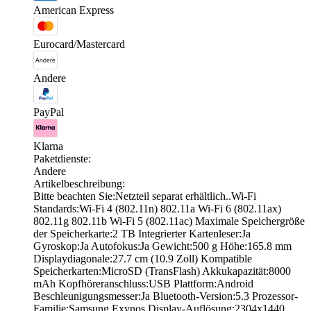
American Express
Eurocard/Mastercard
Andere
PayPal
Klarna
Paketdienste:
Andere
Artikelbeschreibung:
Bitte beachten Sie:Netzteil separat erhältlich..Wi-Fi
Standards:Wi-Fi 4 (802.11n) 802.11a Wi-Fi 6 (802.11ax)
802.11g 802.11b Wi-Fi 5 (802.11ac) Maximale Speichergröße
der Speicherkarte:2 TB Integrierter Kartenleser:Ja
Gyroskop:Ja Autofokus:Ja Gewicht:500 g Höhe:165.8 mm
Displaydiagonale:27.7 cm (10.9 Zoll) Kompatible
Speicherkarten:MicroSD (TransFlash) Akkukapazität:8000
mAh Kopfhöreranschluss:USB Plattform:Android
Beschleunigungsmesser:Ja Bluetooth-Version:5.3 Prozessor-
Familie:Samsung Exynos Display-Auflösung:2304x1440