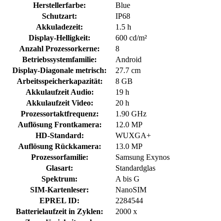
Herstellerfarbe:
Blue
Schutzart:
IP68
Akkuladezeit:
1.5 h
Display-Helligkeit:
600 cd/m²
Anzahl Prozessorkerne:
8
Betriebssystemfamilie:
Android
Display-Diagonale metrisch:
27.7 cm
Arbeitsspeicherkapazität:
8 GB
Akkulaufzeit Audio:
19 h
Akkulaufzeit Video:
20 h
Prozessortaktfrequenz:
1.90 GHz
Auflösung Frontkamera:
12.0 MP
HD-Standard:
WUXGA+
Auflösung Rückkamera:
13.0 MP
Prozessorfamilie:
Samsung Exynos
Glasart:
Standardglas
Spektrum:
A bis G
SIM-Kartenleser:
NanoSIM
EPREL ID:
2284544
Batterielaufzeit in Zyklen:
2000 x