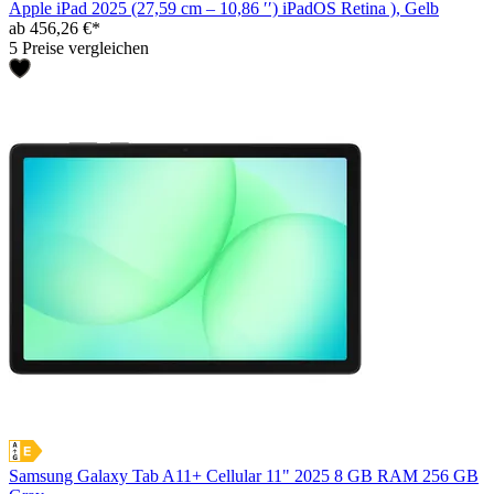
Apple iPad 2025 (27,59 cm – 10,86 ′′) iPadOS Retina ), Gelb
ab 456,26 €*
5 Preise vergleichen
Samsung Galaxy Tab A11+ Cellular 11" 2025 8 GB RAM 256 GB