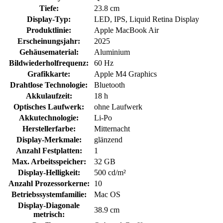
Tiefe:
23.8 cm
Display-Typ:
LED, IPS, Liquid Retina Display
Produktlinie:
Apple MacBook Air
Erscheinungsjahr:
2025
Gehäusematerial:
Aluminium
Bildwiederholfrequenz:
60 Hz
Grafikkarte:
Apple M4 Graphics
Drahtlose Technologie:
Bluetooth
Akkulaufzeit:
18 h
Optisches Laufwerk:
ohne Laufwerk
Akkutechnologie:
Li-Po
Herstellerfarbe:
Mitternacht
Display-Merkmale:
glänzend
Anzahl Festplatten:
1
Max. Arbeitsspeicher:
32 GB
Display-Helligkeit:
500 cd/m²
Anzahl Prozessorkerne:
10
Betriebssystemfamilie:
Mac OS
Display-Diagonale
38.9 cm
metrisch: