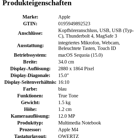
Produkteigenschaften
Marke:
Apple
GTIN:
0195949892523
Kopfhöreranschluss, USB, USB (Typ-
Anschlüsse:
C), Thunderbolt 4, MagSafe 3
integriertes Mikrofon, Webcam,
Ausstattung:
Beleuchtete Tasten, Touch ID
Betriebssystem:
macOS Sequoia (15.0)
Breite:
34.0 cm
Display-Auflösung:
2880 x 1864 Pixel
Display-Diagonale:
15.0"
Display-Seitenverhältnis:
16:10
Farbe:
blau
Funktionen:
True Tone
Gewicht:
1.5 kg
Höhe:
1.2 cm
Kameraauflösung:
12.0 MP
Produkttyp:
Multimedia Notebook
Prozessor:
Apple M4
Tastaturlayout:
QWERTZ