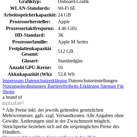
Grafiktyp:
Onboard-Grafik
WLAN-Standards:
Wi-Fi 6E
Arbeitsspeicherkapazität:
24 GB
Prozessorhersteller:
Apple
Prozessortaktfrequenz:
4.46 GHz
HD-Standard:
3K
Prozessorfamilie:
Apple M Series
Festplattenkapazität
512 GB
Gesamt:
Glasart:
Standardglas
Anzahl GPU-Kerne:
10
Akkukapazität (Wh):
53.8 Wh
Impressum
Datenschutzerklärung
Datenschutzeinstellungen
Nutzungsbedingungen
Barrierefreiheits-Erklärung
Sitemap
Für
Shops
a brand of
* Alle Preise inkl. der jeweils geltenden gesetzlichen
Mehrwertsteuer, ggfs. zzgl. Versandkosten. Alle Angaben ohne
Gewähr. Änderungen sind in der Zwischenzeit möglich.
Streichpreise beziehen sich auf die ursprünglichen Preise des
Händlers.