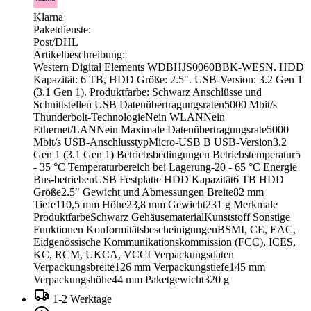
Klarna
Paketdienste:
Post/DHL
Artikelbeschreibung:
Western Digital Elements WDBHJS0060BBK-WESN. HDD
Kapazität: 6 TB, HDD Größe: 2.5". USB-Version: 3.2 Gen 1
(3.1 Gen 1). Produktfarbe: Schwarz Anschlüsse und
Schnittstellen USB Datenübertragungsraten5000 Mbit/s
Thunderbolt-TechnologieNein WLANNein
Ethernet/LANNein Maximale Datenübertragungsrate5000
Mbit/s USB-AnschlusstypMicro-USB B USB-Version3.2
Gen 1 (3.1 Gen 1) Betriebsbedingungen Betriebstemperatur5
- 35 °C Temperaturbereich bei Lagerung-20 - 65 °C Energie
Bus-betriebenUSB Festplatte HDD Kapazität6 TB HDD
Größe2.5" Gewicht und Abmessungen Breite82 mm
Tiefe110,5 mm Höhe23,8 mm Gewicht231 g Merkmale
ProduktfarbeSchwarz GehäusematerialKunststoff Sonstige
Funktionen KonformitätsbescheinigungenBSMI, CE, EAC,
Eidgenössische Kommunikationskommission (FCC), ICES,
KC, RCM, UKCA, VCCI Verpackungsdaten
Verpackungsbreite126 mm Verpackungstiefe145 mm
Verpackungshöhe44 mm Paketgewicht320 g
1-2 Werktage