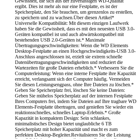
Gewissheit, die sich aus der zuverlässigen WD-Qualität
ergibt. Dies ist mehr als nur eine Festplatte, es ist der
Speicherplatz, den Sie brauchen, um grenzenlos zu erstellen,
zu speichern und zu wachsen.Über diesen Artikel*
Universelle Kompatibilität: Mit diesem einzigen Laufwerk
haben Sie die Gewissheit, dass es mit den neuesten USB 3.0-
Geräten kompatibel ist und auch abwärtskompatibel mit
bestehenden USB 2.0-Geräten ist.* Maximale
Übertragungsgeschwindigkeiten: Wenn die WD Elements
Desktop-Festplatte an einen Hochgeschwindigkeits-USB 3.0-
Anschluss angeschlossen ist, erzielt sie extrem schnelle
Datenübertragungsgeschwindigkeiten und reduziert die
Wartezeiten für große Dateien erheblich.* Verbessern Sie die
Computerleistung: Wenn eine interne Festplatte ihre Kapazität
erreicht, verlangsamt sich der Computer häufig. Vermeiden
Sie diesen Leistungsengpass, ohne Ihre Dateien zu löschen.*
Geben Sie Speicherplatz frei, löschen Sie keine Dateien:
Geben Sie mühelos Speicherplatz auf der internen Festplatte
Ihres Computers frei, indem Sie Dateien auf Ihre tragbare WD
Elements-Festplatte übertragen, und genießen Sie wieder ein
reaktionsschnelles, schnelles Laptop-Erlebnis.* Große
Kapazität in kompaktem Design: Sein schlankes,
minimalistisches Design bietet unglaubliche 6 TB
Speicherplatz mit hoher Kapazität und macht es zum
perfekten Desktop-Begleiter.Revitalisieren Sie die Leistung