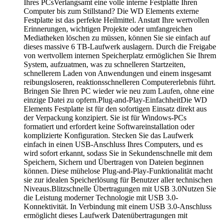
Ihres PCsVerlangsamt eine volle interne Festplatte Ihren
Computer bis zum Stillstand? Die WD Elements externe
Festplatte ist das perfekte Heilmittel. Anstatt Ihre wertvollen
Erinnerungen, wichtigen Projekte oder umfangreichen
Mediatheken löschen zu müssen, können Sie sie einfach auf
dieses massive 6 TB-Laufwerk auslagern. Durch die Freigabe
von wertvollem internen Speicherplatz ermöglichen Sie Ihrem
System, aufzuatmen, was zu schnelleren Startzeiten,
schnellerem Laden von Anwendungen und einem insgesamt
reibungsloseren, reaktionsschnelleren Computererlebnis führt.
Bringen Sie Ihren PC wieder wie neu zum Laufen, ohne eine
einzige Datei zu opfern.Plug-and-Play-EinfachheitDie WD
Elements Festplatte ist für den sofortigen Einsatz direkt aus
der Verpackung konzipiert. Sie ist für Windows-PCs
formatiert und erfordert keine Softwareinstallation oder
komplizierte Konfiguration. Stecken Sie das Laufwerk
einfach in einen USB-Anschluss Ihres Computers, und es
wird sofort erkannt, sodass Sie in Sekundenschnelle mit dem
Speichern, Sichern und Übertragen von Dateien beginnen
können. Diese mühelose Plug-and-Play-Funktionalität macht
sie zur idealen Speicherlösung für Benutzer aller technischen
Niveaus.Blitzschnelle Übertragungen mit USB 3.0Nutzen Sie
die Leistung moderner Technologie mit USB 3.0-
Konnektivität. In Verbindung mit einem USB 3.0-Anschluss
ermöglicht dieses Laufwerk Datenübertragungen mit