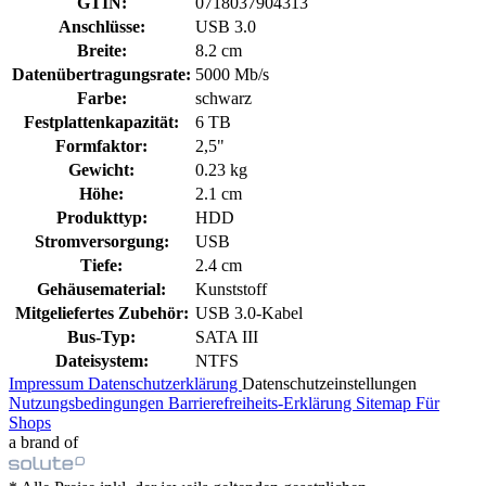
GTIN:
0718037904313
Anschlüsse:
USB 3.0
Breite:
8.2 cm
Datenübertragungsrate:
5000 Mb/s
Farbe:
schwarz
Festplattenkapazität:
6 TB
Formfaktor:
2,5"
Gewicht:
0.23 kg
Höhe:
2.1 cm
Produkttyp:
HDD
Stromversorgung:
USB
Tiefe:
2.4 cm
Gehäusematerial:
Kunststoff
Mitgeliefertes Zubehör:
USB 3.0-Kabel
Bus-Typ:
SATA III
Dateisystem:
NTFS
Impressum
Datenschutzerklärung
Datenschutzeinstellungen
Nutzungsbedingungen
Barrierefreiheits-Erklärung
Sitemap
Für
Shops
a brand of