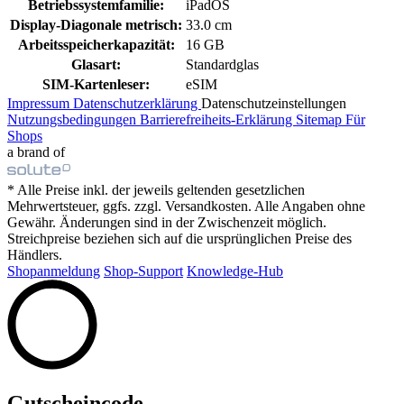
Betriebssystemfamilie:
iPadOS
Display-Diagonale metrisch:
33.0 cm
Arbeitsspeicherkapazität:
16 GB
Glasart:
Standardglas
SIM-Kartenleser:
eSIM
Impressum
Datenschutzerklärung
Datenschutzeinstellungen
Nutzungsbedingungen
Barrierefreiheits-Erklärung
Sitemap
Für
Shops
a brand of
* Alle Preise inkl. der jeweils geltenden gesetzlichen
Mehrwertsteuer, ggfs. zzgl. Versandkosten. Alle Angaben ohne
Gewähr. Änderungen sind in der Zwischenzeit möglich.
Streichpreise beziehen sich auf die ursprünglichen Preise des
Händlers.
Shopanmeldung
Shop-Support
Knowledge-Hub
Gutscheincode