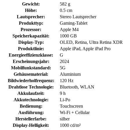
Gewicht:
582 g
Höhe:
0.5 cm
Lautsprecher:
Stereo Lautsprecher
Produkttyp:
Gaming-Tablet
Prozessor:
Apple M4
Speicherkapazität:
1000 GB
Display-Typ:
OLED, Retina, Ultra Retina XDR
Produktlinie:
Apple iPad, Apple iPad Pro
Energieeffizienzklasse:
G
Erscheinungsjahr:
2024
Mobilfunkstandard:
5G
Gehäusematerial:
Aluminium
Bildwiederholfrequenz:
120 Hz
Drahtlose Technologie:
Bluetooth, WLAN
Akkulaufzeit:
9 h
Akkutechnologie:
Li-Po
Bedienung:
Touchscreen
Ausführung:
Wi-Fi + Cellular
Herstellerfarbe:
silber
Display-Helligkeit:
1000 cd/m²