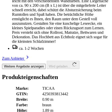
leicht mit den verschiedensten Wandfarben. Eine Liegefläche
von ca. 90 x 200 cm (B x L) ist über die mitgelieferte Leiter
schnell erreicht, dabei schützt die Absturzsicherung beim
Rumtollen und Spaß haben. Die beträchtliche Höhe
ermöglicht es Ihnen, den Raum unter dem Gestell voll
auszunutzen. Gestalten Sie eine kuschelige Leseecke, ein
kleines Spielparadies oder einen Rückzugsort zum Lernen.
Preis versteht sich ohne Rollrost, Matratze, Bettwaren und
Dekoration. Das Hochbett aus Echtholz eignet sich sogar für
die kleinsten Schlafzimmer!
ca. 1-2 Wochen
Zum Anbieter
Weitere Angebote anzeigen
Wird geladen...
Produkteigenschaften
Marke:
TICAA
GTIN:
4250393813442
Breite:
0.90 m
Farbe:
braun
Höhe:
1.89 m