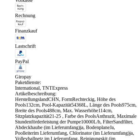
Vorkasse
Rechnung
Finanzkauf
Lastschrift
PayPal
Giropay
Paketdienste:
International, TNTExpress
Artikelbeschreibung:
HerstellungslandCHN, FormRechteckig, Höhe des
Pools132cm, Pool-Kapazität54368L, Länge des Pools975cm,
Breite des Pools488cm, Max. Wasserhöhe114cm,
Sitzplatzkapazität21-25 , Farbe des PoolsAnthrazit, Maximale
Stundenförderleistung der Pumpe10000L/h, FilterSandfilter,
Abdeckhaube (im Lieferumfang)ja, BodenplaneJa,
Poolleiterim Lieferumfang, Chlorinator (im Lieferumfang)ja,
Volleyballnetz im Lieferumfang, Reinigungskit (im