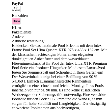
PayPal
Barzahlen
Klarna
Paketdienste:
Andere
Artikelbeschreibung:
Entdecken Sie das maximale Pool-Erlebnis mit dem Intex
Frame Pool Set Ultra Quadra XTR 975 x 488 x 132 cm. Mit
der klassischen rechteckigen Form, einem eleganten
dunkelgrauen Außenfutter und dem wasserblauen
Flieseninnendruck ist Ihr Pool der Intex Ultra XTR Premium
Pool Serie ein absoluter Hingucker. Mit diesem Luxus-Pool
fügen Sie Sommerspaß und Schönheit in Ihren Garten ein!
Der Wasserinhalt beträgt bei einer Befüllung von 90 %
54.368 l. Einfach zusammengesteckte Rahmenteile
ermöglichen eine schnelle und leichte Montage Ihres Pools
innerhalb von nur ca. 90 min. Es sind keine zusätzlichen
Werkzeuge oder Sicherungsstifte notwendig. Eine verstärkte
Poolfolie für den Boden 0,73 mm und die Wand 0,73 mm
sorgen für hohe Stabilität und Langlebigkeit. Der einzigartig
entworfene Poolrahmen aus hochwertigem,