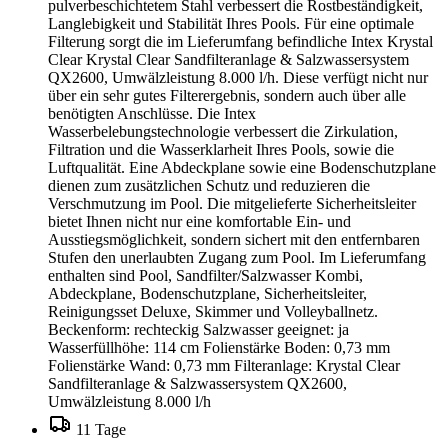
pulverbeschichtetem Stahl verbessert die Rostbeständigkeit,
Langlebigkeit und Stabilität Ihres Pools. Für eine optimale
Filterung sorgt die im Lieferumfang befindliche Intex Krystal
Clear Krystal Clear Sandfilteranlage & Salzwassersystem
QX2600, Umwälzleistung 8.000 l/h. Diese verfügt nicht nur
über ein sehr gutes Filterergebnis, sondern auch über alle
benötigten Anschlüsse. Die Intex
Wasserbelebungstechnologie verbessert die Zirkulation,
Filtration und die Wasserklarheit Ihres Pools, sowie die
Luftqualität. Eine Abdeckplane sowie eine Bodenschutzplane
dienen zum zusätzlichen Schutz und reduzieren die
Verschmutzung im Pool. Die mitgelieferte Sicherheitsleiter
bietet Ihnen nicht nur eine komfortable Ein- und
Ausstiegsmöglichkeit, sondern sichert mit den entfernbaren
Stufen den unerlaubten Zugang zum Pool. Im Lieferumfang
enthalten sind Pool, Sandfilter/Salzwasser Kombi,
Abdeckplane, Bodenschutzplane, Sicherheitsleiter,
Reinigungsset Deluxe, Skimmer und Volleyballnetz.
Beckenform: rechteckig Salzwasser geeignet: ja
Wasserfüllhöhe: 114 cm Folienstärke Boden: 0,73 mm
Folienstärke Wand: 0,73 mm Filteranlage: Krystal Clear
Sandfilteranlage & Salzwassersystem QX2600,
Umwälzleistung 8.000 l/h
11 Tage