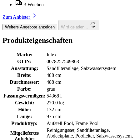
3 Wochen
Zum Anbieter
Weitere Angebote anzeigen
Wird geladen...
Produkteigenschaften
Marke:
Intex
GTIN:
0078257549863
Ausstattung:
Sandfilteranlage, Salzwassersystem
Breite:
488 cm
Durchmesser:
488 cm
Farbe:
grau
Fassungsvermögen:
54368 l
Gewicht:
270.0 kg
Höhe:
132 cm
Länge:
975 cm
Produkttyp:
Aufstell-Pool, Frame-Pool
Reinigungsset, Sandfilteranlage,
Mitgeliefertes
Abdeckplane, Poolleiter, Salzwassersystem,
Zubehör: