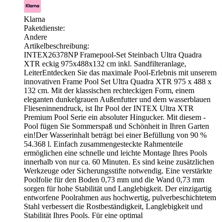
Klarna
Paketdienste:
Andere
Artikelbeschreibung:
INTEX26378NP Framepool-Set Steinbach Ultra Quadra
XTR eckig 975x488x132 cm inkl. Sandfilteranlage,
LeiterEntdecken Sie das maximale Pool-Erlebnis mit unserem
innovativen Frame Pool Set Ultra Quadra XTR 975 x 488 x
132 cm. Mit der klassischen rechteckigen Form, einem
eleganten dunkelgrauen Außenfutter und dem wasserblauen
Flieseninnendruck, ist Ihr Pool der INTEX Ultra XTR
Premium Pool Serie ein absoluter Hingucker. Mit diesem -
Pool fügen Sie Sommerspaß und Schönheit in Ihren Garten
ein!Der Wasserinhalt beträgt bei einer Befüllung von 90 %
54.368 l. Einfach zusammengesteckte Rahmenteile
ermöglichen eine schnelle und leichte Montage Ihres Pools
innerhalb von nur ca. 60 Minuten. Es sind keine zusätzlichen
Werkzeuge oder Sicherungsstifte notwendig. Eine verstärkte
Poolfolie für den Boden 0,73 mm und die Wand 0,73 mm
sorgen für hohe Stabilität und Langlebigkeit. Der einzigartig
entworfene Poolrahmen aus hochwertig, pulverbeschichtetem
Stahl verbessert die Rostbeständigkeit, Langlebigkeit und
Stabilität Ihres Pools. Für eine optimal