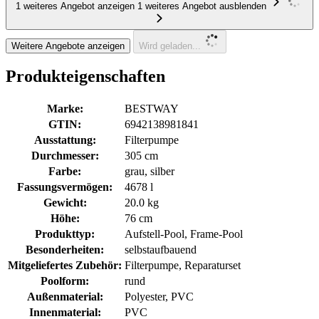
1 weiteres Angebot anzeigen
1 weiteres Angebot ausblenden
Weitere Angebote anzeigen
Wird geladen...
Produkteigenschaften
Marke:
BESTWAY
GTIN:
6942138981841
Ausstattung:
Filterpumpe
Durchmesser:
305 cm
Farbe:
grau, silber
Fassungsvermögen:
4678 l
Gewicht:
20.0 kg
Höhe:
76 cm
Produkttyp:
Aufstell-Pool, Frame-Pool
Besonderheiten:
selbstaufbauend
Mitgeliefertes Zubehör:
Filterpumpe, Reparaturset
Poolform:
rund
Außenmaterial:
Polyester, PVC
Innenmaterial:
PVC