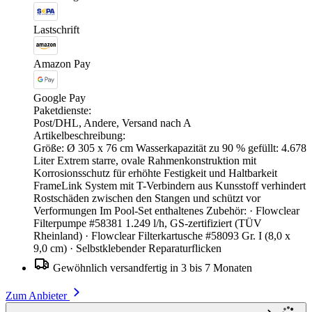
Lastschrift
Amazon Pay
Google Pay
Paketdienste:
Post/DHL, Andere, Versand nach A
Artikelbeschreibung:
Größe: Ø 305 x 76 cm Wasserkapazität zu 90 % gefüllt: 4.678
Liter Extrem starre, ovale Rahmenkonstruktion mit
Korrosionsschutz für erhöhte Festigkeit und Haltbarkeit
FrameLink System mit T-Verbindern aus Kunsstoff verhindert
Rostschäden zwischen den Stangen und schützt vor
Verformungen Im Pool-Set enthaltenes Zubehör: · Flowclear
Filterpumpe #58381 1.249 l/h, GS-zertifiziert (TÜV
Rheinland) · Flowclear Filterkartusche #58093 Gr. I (8,0 x
9,0 cm) · Selbstklebender Reparaturflicken
Gewöhnlich versandfertig in 3 bis 7 Monaten
Zum Anbieter