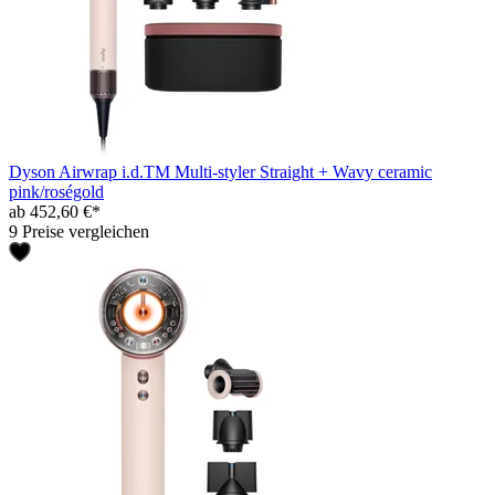
Dyson Airwrap i.d.TM Multi-styler Straight + Wavy ceramic
pink/roségold
ab 452,60 €*
9 Preise vergleichen