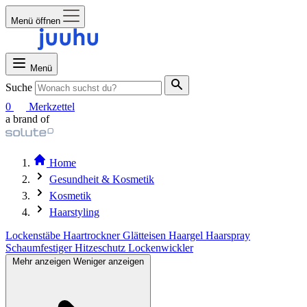
Menü öffnen
Menü
Suche
0
Merkzettel
a brand of
Home
Gesundheit & Kosmetik
Kosmetik
Haarstyling
Lockenstäbe
Haartrockner
Glätteisen
Haargel
Haarspray
Schaumfestiger
Hitzeschutz
Lockenwickler
Mehr anzeigen
Weniger anzeigen