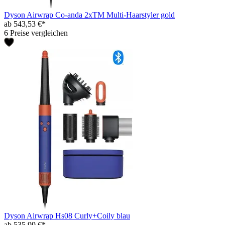
Dyson Airwrap Co-anda 2xTM Multi-Haarstyler gold
ab 543,53 €*
6 Preise vergleichen
Dyson Airwrap Hs08 Curly+Coily blau
ab 535,99 €*