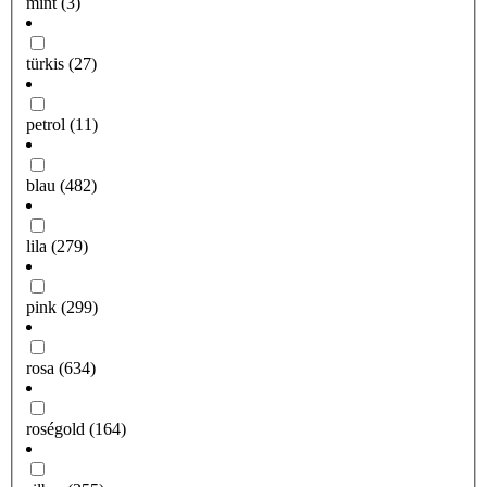
mint
(3)
türkis
(27)
petrol
(11)
blau
(482)
lila
(279)
pink
(299)
rosa
(634)
roségold
(164)