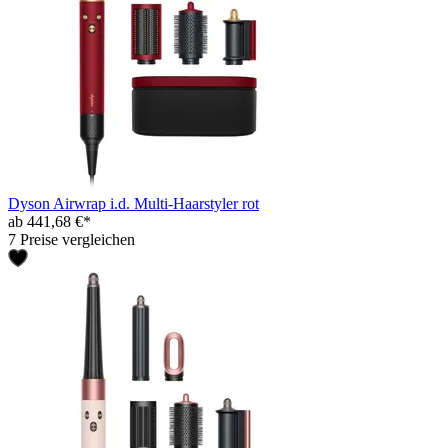
Dyson Airwrap i.d. Multi-Haarstyler rot
ab 441,68 €*
7 Preise vergleichen