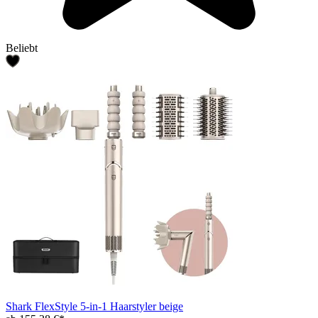
Beliebt
Shark FlexStyle 5-in-1 Haarstyler beige