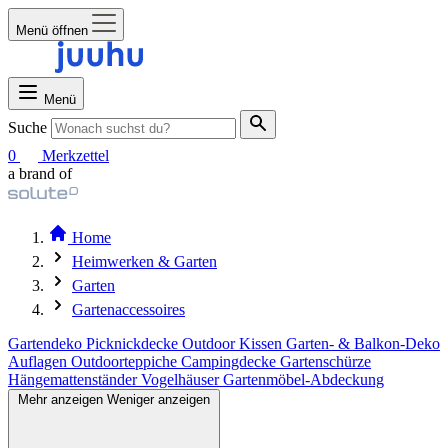
Menü öffnen
Menü
Suche
0
Merkzettel
a brand of
Home
Heimwerken & Garten
Garten
Gartenaccessoires
Gartendeko
Picknickdecke
Outdoor Kissen
Garten- & Balkon-Deko
Auflagen
Outdoorteppiche
Campingdecke
Gartenschürze
Hängemattenständer
Vogelhäuser
Gartenmöbel-Abdeckung
Mehr anzeigen
Weniger anzeigen