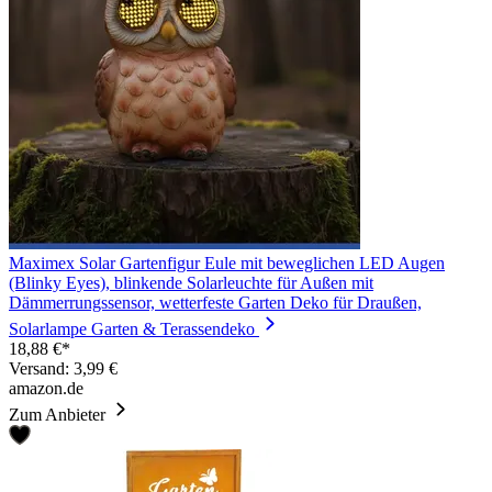
Maximex Solar Gartenfigur Eule mit beweglichen LED Augen
(Blinky Eyes), blinkende Solarleuchte für Außen mit
Dämmerrungssensor, wetterfeste Garten Deko für Draußen,
Solarlampe Garten & Terassendeko
18,88 €*
Versand: 3,99 €
amazon.de
Zum Anbieter