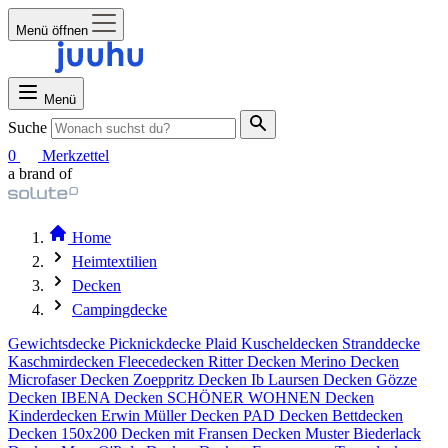
Menü öffnen
Menü
Suche
0
Merkzettel
a brand of
Home
Heimtextilien
Decken
Campingdecke
Gewichtsdecke
Picknickdecke
Plaid
Kuscheldecken
Stranddecke
Kaschmirdecken
Fleecedecken
Ritter Decken
Merino Decken
Microfaser Decken
Zoeppritz Decken
Ib Laursen Decken
Gözze
Decken
IBENA Decken
SCHÖNER WOHNEN Decken
Kinderdecken
Erwin Müller Decken
PAD Decken
Bettdecken
Decken 150x200
Decken mit Fransen
Decken Muster
Biederlack