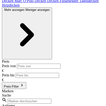
Decken
Marc O'Polo Decken
Decken Fussenegger
Tagesdecken
Heizdecken
Mehr anzeigen
Weniger anzeigen
Preis
Preis von
€
Preis bis
€
Preis-Filter
Marken
Suche
Anbieter