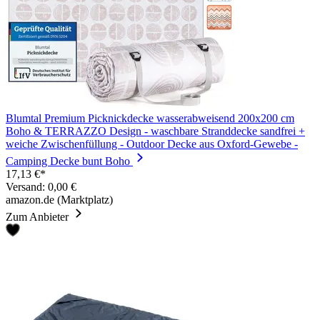
Blumtal Premium Picknickdecke wasserabweisend 200x200 cm
Boho & TERRAZZO Design - waschbare Stranddecke sandfrei +
weiche Zwischenfüllung - Outdoor Decke aus Oxford-Gewebe -
Camping Decke bunt Boho
17,13 €*
Versand: 0,00 €
amazon.de (Marktplatz)
Zum Anbieter