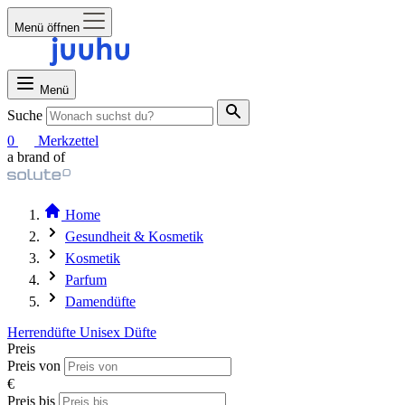
Menü öffnen
Menü
Suche
0
Merkzettel
a brand of
Home
Gesundheit & Kosmetik
Kosmetik
Parfum
Damendüfte
Herrendüfte
Unisex Düfte
Preis
Preis von
€
Preis bis