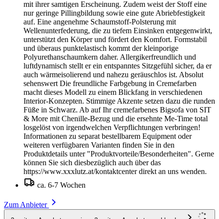
mit ihrer samtigen Erscheinung. Zudem weist der Stoff eine
nur geringe Pillingbildung sowie eine gute Abriebfestigkeit
auf. Eine angenehme Schaumstoff-Polsterung mit
Wellenunterfederung, die zu tiefem Einsinken entgegenwirkt,
unterstützt den Körper und fördert den Komfort. Formstabil
und überaus punktelastisch kommt der kleinporige
Polyurethanschaumkern daher. Allergikerfreundlich und
luftdynamisch stellt er ein entspanntes Sitzgefühl sicher, da er
auch wärmeisolierend und nahezu geräuschlos ist. Absolut
sehenswert Die freundliche Farbgebung in Cremefarben
macht dieses Modell zu einem Blickfang in verschiedenen
Interior-Konzepten. Stimmige Akzente setzen dazu die runden
Füße in Schwarz. Ab auf Ihr cremefarbenes Bigsofa von SIT
& More mit Chenille-Bezug und die ersehnte Me-Time total
losgelöst von irgendwelchen Verpflichtungen verbringen!
Informationen zu separat bestellbarem Equipment oder
weiteren verfügbaren Varianten finden Sie in den
Produktdetails unter "Produktvorteile/Besonderheiten". Gerne
können Sie sich diesbezüglich auch über das
https://www.xxxlutz.at/kontaktcenter direkt an uns wenden.
ca. 6-7 Wochen
Zum Anbieter