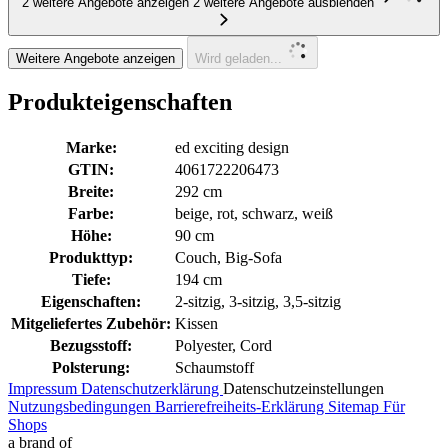
2 weitere Angebote anzeigen
2 weitere Angebote ausblenden
Weitere Angebote anzeigen
Wird geladen...
Produkteigenschaften
Marke:
ed exciting design
GTIN:
4061722206473
Breite:
292 cm
Farbe:
beige, rot, schwarz, weiß
Höhe:
90 cm
Produkttyp:
Couch, Big-Sofa
Tiefe:
194 cm
Eigenschaften:
2-sitzig, 3-sitzig, 3,5-sitzig
Mitgeliefertes Zubehör:
Kissen
Bezugsstoff:
Polyester, Cord
Polsterung:
Schaumstoff
Impressum
Datenschutzerklärung
Datenschutzeinstellungen
Nutzungsbedingungen
Barrierefreiheits-Erklärung
Sitemap
Für
Shops
a brand of