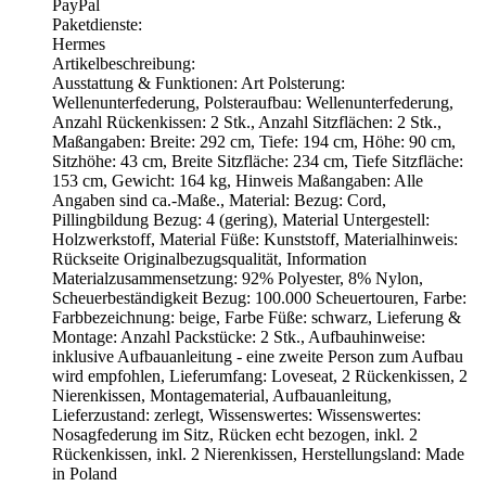
PayPal
Paketdienste:
Hermes
Artikelbeschreibung:
Ausstattung & Funktionen: Art Polsterung:
Wellenunterfederung, Polsteraufbau: Wellenunterfederung,
Anzahl Rückenkissen: 2 Stk., Anzahl Sitzflächen: 2 Stk.,
Maßangaben: Breite: 292 cm, Tiefe: 194 cm, Höhe: 90 cm,
Sitzhöhe: 43 cm, Breite Sitzfläche: 234 cm, Tiefe Sitzfläche:
153 cm, Gewicht: 164 kg, Hinweis Maßangaben: Alle
Angaben sind ca.-Maße., Material: Bezug: Cord,
Pillingbildung Bezug: 4 (gering), Material Untergestell:
Holzwerkstoff, Material Füße: Kunststoff, Materialhinweis:
Rückseite Originalbezugsqualität, Information
Materialzusammensetzung: 92% Polyester, 8% Nylon,
Scheuerbeständigkeit Bezug: 100.000 Scheuertouren, Farbe:
Farbbezeichnung: beige, Farbe Füße: schwarz, Lieferung &
Montage: Anzahl Packstücke: 2 Stk., Aufbauhinweise:
inklusive Aufbauanleitung - eine zweite Person zum Aufbau
wird empfohlen, Lieferumfang: Loveseat, 2 Rückenkissen, 2
Nierenkissen, Montagematerial, Aufbauanleitung,
Lieferzustand: zerlegt, Wissenswertes: Wissenswertes:
Nosagfederung im Sitz, Rücken echt bezogen, inkl. 2
Rückenkissen, inkl. 2 Nierenkissen, Herstellungsland: Made
in Poland