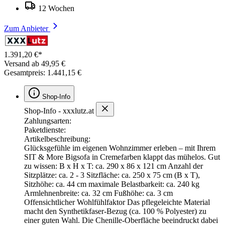
12 Wochen
Zum Anbieter
1.391,20 €*
Versand ab 49,95 €
Gesamtpreis: 1.441,15 €
Shop-Info
Shop-Info - xxxlutz.at
Zahlungsarten:
Paketdienste:
Artikelbeschreibung:
Glücksgefühle im eigenen Wohnzimmer erleben – mit Ihrem
SIT & More Bigsofa in Cremefarben klappt das mühelos. Gut
zu wissen: B x H x T: ca. 290 x 86 x 121 cm Anzahl der
Sitzplätze: ca. 2 - 3 Sitzfläche: ca. 250 x 75 cm (B x T),
Sitzhöhe: ca. 44 cm maximale Belastbarkeit: ca. 240 kg
Armlehnenbreite: ca. 32 cm Fußhöhe: ca. 3 cm
Offensichtlicher Wohlfühlfaktor Das pflegeleichte Material
macht den Synthetikfaser-Bezug (ca. 100 % Polyester) zu
einer guten Wahl. Die Chenille-Oberfläche beeindruckt dabei