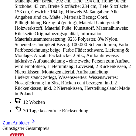
Maßangaben: Breite: 292 cm, Tiefe: 194 cm, Höhe: 90 cm,
Sitzhöhe: 43 cm, Breite Sitzfläche: 234 cm, Tiefe Sitzfläche:
153 cm, Gewicht: 164 kg, Hinweis Maßangaben: Alle
Angaben sind ca.-Maße., Material: Bezug: Cord,
Pillingbildung Bezug: 4 (gering), Material Untergestell:
Holzwerkstoff, Material Füße: Kunststoff, Materialhinweis:
Rückseite Originalbezugsqualität, Information
Materialzusammensetzung: 92% Polyester, 8% Nylon,
Scheuerbeständigkeit Bezug: 100.000 Scheuertouren, Farbe:
Farbbezeichnung: beige, Farbe Füße: schwarz, Lieferung &
Montage: Anzahl Packstücke: 2 Stk., Aufbauhinweise:
inklusive Aufbauanleitung - eine zweite Person zum Aufbau
wird empfohlen, Lieferumfang: Loveseat, 2 Rückenkissen, 2
Nierenkissen, Montagematerial, Aufbauanleitung,
Lieferzustand: zerlegt, Wissenswertes: Wissenswertes:
Nosagfederung im Sitz, Rücken echt bezogen, inkl. 2
Rückenkissen, inkl. 2 Nierenkissen, Herstellungsland: Made
in Poland
12 Wochen
30 Tage kostenfreie Rücksendung
Zum Anbieter
Günstigster Gesamtpreis