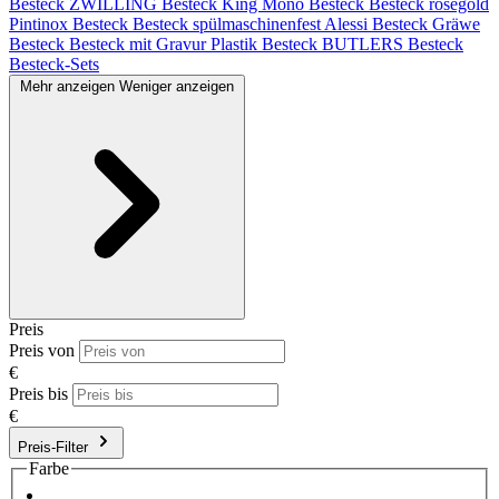
Besteck
ZWILLING Besteck King
Mono Besteck
Besteck roségold
Pintinox Besteck
Besteck spülmaschinenfest
Alessi Besteck
Gräwe
Besteck
Besteck mit Gravur
Plastik Besteck
BUTLERS Besteck
Besteck-Sets
Mehr anzeigen
Weniger anzeigen
Preis
Preis von
€
Preis bis
€
Preis-Filter
Farbe