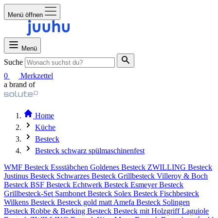
Menü öffnen
Menü
Suche
0
Merkzettel
a brand of
Home
Küche
Besteck
Besteck schwarz spülmaschinenfest
WMF Besteck
Essstäbchen
Goldenes Besteck
ZWILLING Besteck
Justinus Besteck
Schwarzes Besteck
Grillbesteck
Villeroy & Boch
Besteck
BSF Besteck
Echtwerk Besteck
Esmeyer Besteck
Grillbesteck-Set
Sambonet Besteck
Solex Besteck
Fischbesteck
Wilkens Besteck
Besteck gold matt
Amefa Besteck
Solingen
Besteck
Robbe & Berking Besteck
Besteck mit Holzgriff
Laguiole