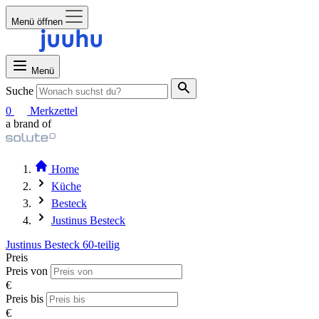
Menü öffnen
Menü
Suche
0
Merkzettel
a brand of
Home
Küche
Besteck
Justinus Besteck
Justinus Besteck 60-teilig
Preis
Preis von
€
Preis bis
€