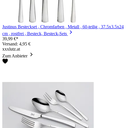
Justinus Besteckset , Chromfarben , Metall , 60-teilig , 37.5x3.5x24
cm , rostfrei , Besteck, Besteck-Sets
39,99 €*
Versand: 4,95 €
xxxlutz.at
Zum Anbieter