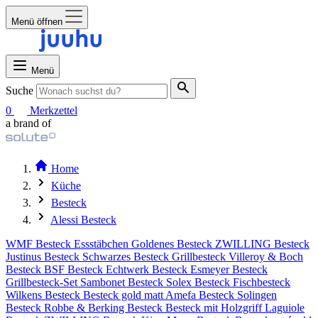
Menü öffnen
Menü
Suche
0
Merkzettel
a brand of
Home
Küche
Besteck
Alessi Besteck
WMF Besteck
Essstäbchen
Goldenes Besteck
ZWILLING Besteck
Justinus Besteck
Schwarzes Besteck
Grillbesteck
Villeroy & Boch
Besteck
BSF Besteck
Echtwerk Besteck
Esmeyer Besteck
Grillbesteck-Set
Sambonet Besteck
Solex Besteck
Fischbesteck
Wilkens Besteck
Besteck gold matt
Amefa Besteck
Solingen
Besteck
Robbe & Berking Besteck
Besteck mit Holzgriff
Laguiole