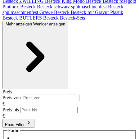
Besteck
ZWILLING Besteck King
Mono Besteck
Besteck roségold
Pintinox Besteck
Besteck schwarz spülmaschinenfest
Besteck
spülmaschinenfest
Gräwe Besteck
Besteck mit Gravur
Plastik
Besteck
BUTLERS Besteck
Besteck-Sets
Mehr anzeigen
Weniger anzeigen
Preis
Preis von
€
Preis bis
€
Preis-Filter
Farbe