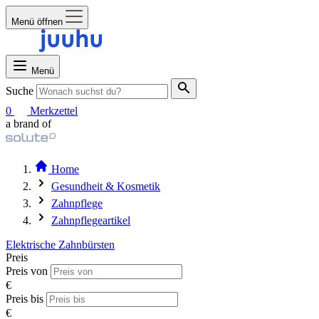
Menü öffnen
Menü
Suche
0
Merkzettel
a brand of
Home
Gesundheit & Kosmetik
Zahnpflege
Zahnpflegeartikel
Elektrische Zahnbürsten
Preis
Preis von
€
Preis bis
€