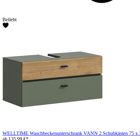
Beliebt
WELLTIME Waschbeckenunterschrank VANN 2 Schubkästen 75 x 
ab 135,99 €*