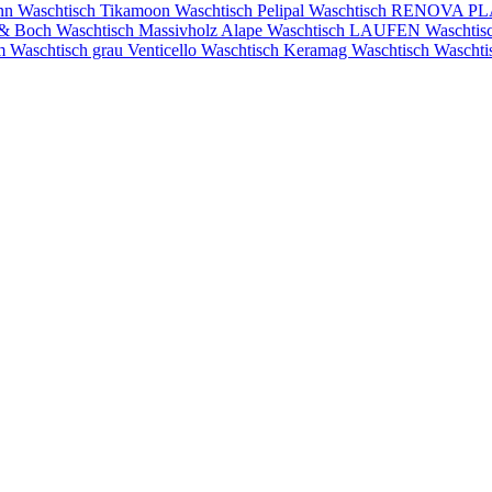
nn Waschtisch
Tikamoon Waschtisch
Pelipal Waschtisch
RENOVA PLA
y & Boch
Waschtisch Massivholz
Alape Waschtisch
LAUFEN Waschtis
cm
Waschtisch grau
Venticello Waschtisch
Keramag Waschtisch
Waschti