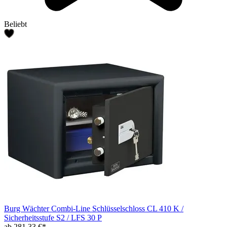
Beliebt
Burg Wächter Combi-Line Schlüsselschloss CL 410 K /
Sicherheitsstufe S2 / LFS 30 P
ab 281,33 €*