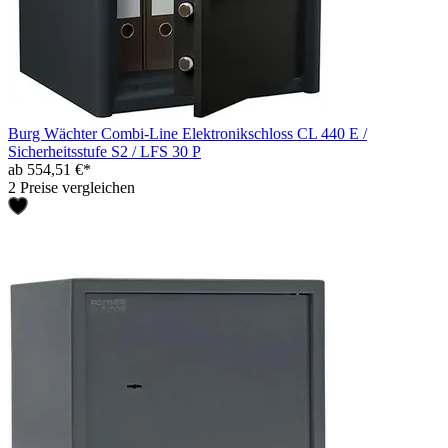
Burg Wächter Combi-Line Elektronikschloss CL 440 E /
Sicherheitsstufe S2 / LFS 30 P
ab 554,51 €*
2 Preise vergleichen