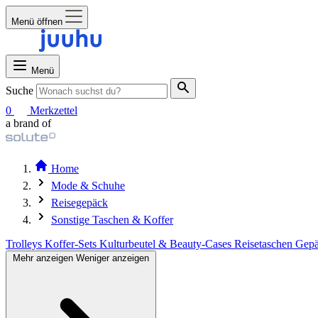
Menü öffnen
Menü
Suche
0
Merkzettel
a brand of
Home
Mode & Schuhe
Reisegepäck
Sonstige Taschen & Koffer
Trolleys
Koffer-Sets
Kulturbeutel & Beauty-Cases
Reisetaschen
Gepä
Mehr anzeigen
Weniger anzeigen