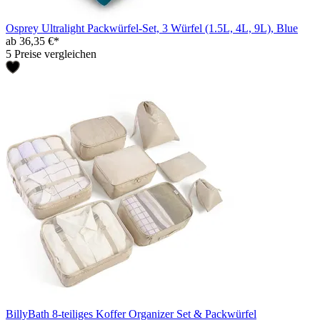
Osprey Ultralight Packwürfel-Set, 3 Würfel (1.5L, 4L, 9L), Blue
ab 36,35 €*
5 Preise vergleichen
BillyBath 8-teiliges Koffer Organizer Set & Packwürfel