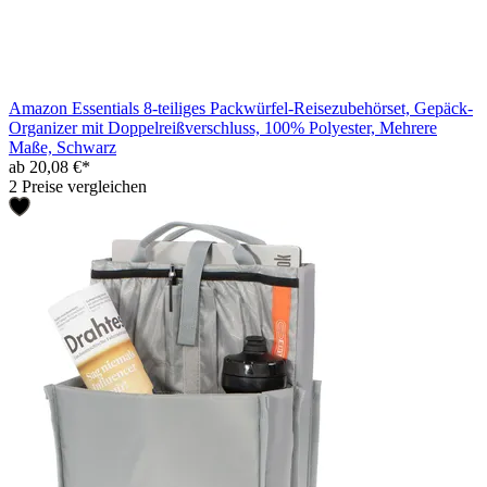
Amazon Essentials 8-teiliges Packwürfel-Reisezubehörset, Gepäck-
Organizer mit Doppelreißverschluss, 100% Polyester, Mehrere
Maße, Schwarz
ab 20,08 €*
2 Preise vergleichen