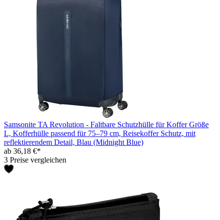
Samsonite TA Revolution - Faltbare Schutzhülle für Koffer Größe
L, Kofferhülle passend für 75–79 cm, Reisekoffer Schutz, mit
reflektierendem Detail, Blau (Midnight Blue)
ab 36,18 €*
3 Preise vergleichen