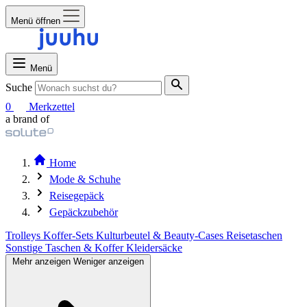
Menü öffnen
Menü
Suche
0
Merkzettel
a brand of
Home
Mode & Schuhe
Reisegepäck
Gepäckzubehör
Trolleys
Koffer-Sets
Kulturbeutel & Beauty-Cases
Reisetaschen
Sonstige Taschen & Koffer
Kleidersäcke
Mehr anzeigen
Weniger anzeigen