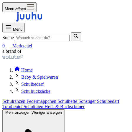
Menü öffnen
Menü
Suche
0
Merkzettel
a brand of
Home
Baby & Spielwaren
Schulbedarf
Schulrucksäcke
Schulranzen
Federmäppchen
Schulhefte
Sonstiger Schulbedarf
Turnbeutel
Schultüten
Heft- & Buchschoner
Mehr anzeigen
Weniger anzeigen