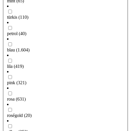
mint
(65)
türkis
(110)
petrol
(40)
blau
(1.604)
lila
(419)
pink
(321)
rosa
(631)
roségold
(20)