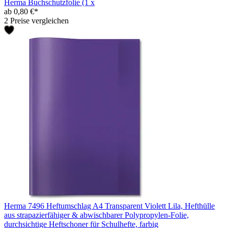
Herma Buchschutzfolie (1 x
ab 0,80 €*
2 Preise vergleichen
Herma 7496 Heftumschlag A4 Transparent Violett Lila, Hefthülle
aus strapazierfähiger & abwischbarer Polypropylen-Folie,
durchsichtige Heftschoner für Schulhefte, farbig