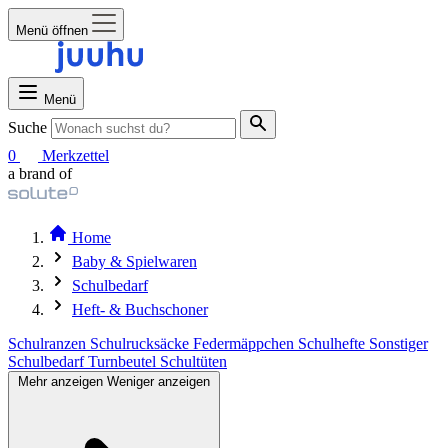
Menü öffnen
Menü
Suche
0
Merkzettel
a brand of
Home
Baby & Spielwaren
Schulbedarf
Heft- & Buchschoner
Schulranzen
Schulrucksäcke
Federmäppchen
Schulhefte
Sonstiger
Schulbedarf
Turnbeutel
Schultüten
Mehr anzeigen
Weniger anzeigen