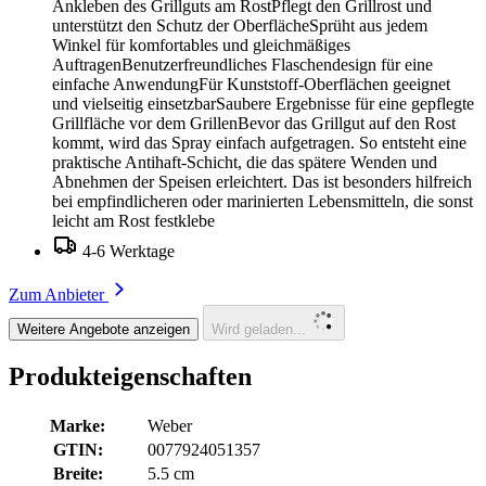
Ankleben des Grillguts am RostPflegt den Grillrost und
unterstützt den Schutz der OberflächeSprüht aus jedem
Winkel für komfortables und gleichmäßiges
AuftragenBenutzerfreundliches Flaschendesign für eine
einfache AnwendungFür Kunststoff-Oberflächen geeignet
und vielseitig einsetzbarSaubere Ergebnisse für eine gepflegte
Grillfläche vor dem GrillenBevor das Grillgut auf den Rost
kommt, wird das Spray einfach aufgetragen. So entsteht eine
praktische Antihaft-Schicht, die das spätere Wenden und
Abnehmen der Speisen erleichtert. Das ist besonders hilfreich
bei empfindlicheren oder marinierten Lebensmitteln, die sonst
leicht am Rost festklebe
4-6 Werktage
Zum Anbieter
Weitere Angebote anzeigen
Wird geladen...
Produkteigenschaften
Marke:
Weber
GTIN:
0077924051357
Breite:
5.5 cm