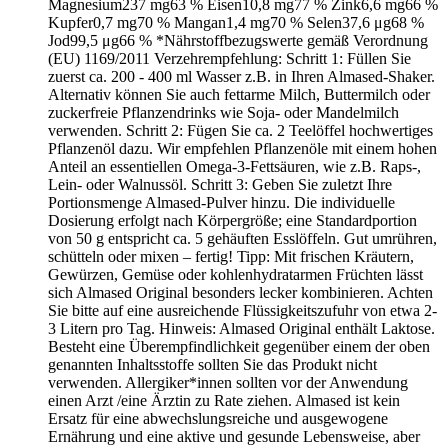
Magnesium237 mg63 % Eisen10,8 mg77 % Zink6,6 mg66 %
Kupfer0,7 mg70 % Mangan1,4 mg70 % Selen37,6 μg68 %
Jod99,5 μg66 % *Nährstoffbezugswerte gemäß Verordnung
(EU) 1169/2011 Verzehrempfehlung: Schritt 1: Füllen Sie
zuerst ca. 200 - 400 ml Wasser z.B. in Ihren Almased-Shaker.
Alternativ können Sie auch fettarme Milch, Buttermilch oder
zuckerfreie Pflanzendrinks wie Soja- oder Mandelmilch
verwenden. Schritt 2: Fügen Sie ca. 2 Teelöffel hochwertiges
Pflanzenöl dazu. Wir empfehlen Pflanzenöle mit einem hohen
Anteil an essentiellen Omega-3-Fettsäuren, wie z.B. Raps-,
Lein- oder Walnussöl. Schritt 3: Geben Sie zuletzt Ihre
Portionsmenge Almased-Pulver hinzu. Die individuelle
Dosierung erfolgt nach Körpergröße; eine Standardportion
von 50 g entspricht ca. 5 gehäuften Esslöffeln. Gut umrühren,
schütteln oder mixen – fertig! Tipp: Mit frischen Kräutern,
Gewürzen, Gemüse oder kohlenhydratarmen Früchten lässt
sich Almased Original besonders lecker kombinieren. Achten
Sie bitte auf eine ausreichende Flüssigkeitszufuhr von etwa 2-
3 Litern pro Tag. Hinweis: Almased Original enthält Laktose.
Besteht eine Überempfindlichkeit gegenüber einem der oben
genannten Inhaltsstoffe sollten Sie das Produkt nicht
verwenden. Allergiker*innen sollten vor der Anwendung
einen Arzt /eine Ärztin zu Rate ziehen. Almased ist kein
Ersatz für eine abwechslungsreiche und ausgewogene
Ernährung und eine aktive und gesunde Lebensweise, aber