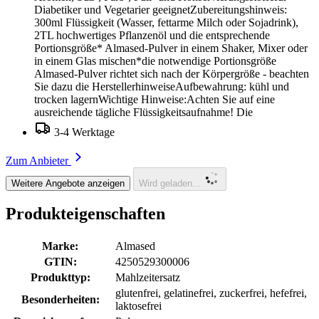
Diabetiker und Vegetarier geeignetZubereitungshinweis:
300ml Flüssigkeit (Wasser, fettarme Milch oder Sojadrink),
2TL hochwertiges Pflanzenöl und die entsprechende
Portionsgröße* Almased-Pulver in einem Shaker, Mixer oder
in einem Glas mischen*die notwendige Portionsgröße
Almased-Pulver richtet sich nach der Körpergröße - beachten
Sie dazu die HerstellerhinweiseAufbewahrung: kühl und
trocken lagernWichtige Hinweise:Achten Sie auf eine
ausreichende tägliche Flüssigkeitsaufnahme! Die
3-4 Werktage
Zum Anbieter
Weitere Angebote anzeigen
Wird geladen...
Produkteigenschaften
Marke:
Almased
GTIN:
4250529300006
Produkttyp:
Mahlzeitersatz
glutenfrei, gelatinefrei, zuckerfrei, hefefrei,
Besonderheiten:
laktosefrei