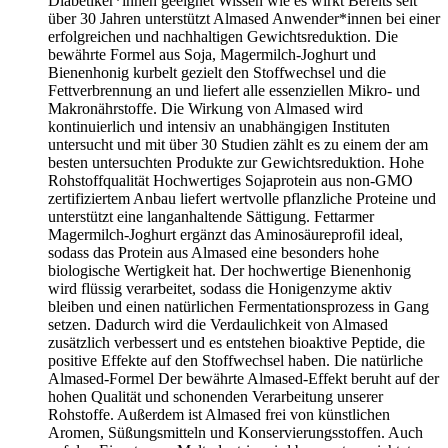
Diabetiker*innen geeignet Wissen wie es wirkt Bereits seit
über 30 Jahren unterstützt Almased Anwender*innen bei einer
erfolgreichen und nachhaltigen Gewichtsreduktion. Die
bewährte Formel aus Soja, Magermilch-Joghurt und
Bienenhonig kurbelt gezielt den Stoffwechsel und die
Fettverbrennung an und liefert alle essenziellen Mikro- und
Makronährstoffe. Die Wirkung von Almased wird
kontinuierlich und intensiv an unabhängigen Instituten
untersucht und mit über 30 Studien zählt es zu einem der am
besten untersuchten Produkte zur Gewichtsreduktion. Hohe
Rohstoffqualität Hochwertiges Sojaprotein aus non-GMO
zertifiziertem Anbau liefert wertvolle pflanzliche Proteine und
unterstützt eine langanhaltende Sättigung. Fettarmer
Magermilch-Joghurt ergänzt das Aminosäureprofil ideal,
sodass das Protein aus Almased eine besonders hohe
biologische Wertigkeit hat. Der hochwertige Bienenhonig
wird flüssig verarbeitet, sodass die Honigenzyme aktiv
bleiben und einen natürlichen Fermentationsprozess in Gang
setzen. Dadurch wird die Verdaulichkeit von Almased
zusätzlich verbessert und es entstehen bioaktive Peptide, die
positive Effekte auf den Stoffwechsel haben. Die natürliche
Almased-Formel Der bewährte Almased-Effekt beruht auf der
hohen Qualität und schonenden Verarbeitung unserer
Rohstoffe. Außerdem ist Almased frei von künstlichen
Aromen, Süßungsmitteln und Konservierungsstoffen. Auch