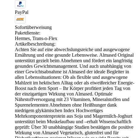
PayPal
Sofortüberweisung
Paketdienste:
Hermes, Trans-o-Flex
Artikelbeschreibung:
Achten Sie auf eine abwechslungsreiche und ausgewogene
Ernährung und eine gesunde Lebensweise. Almased Original
unterstützt gezielt beim Abnehmen und fördert ein langfristig
gesundes Gewichtsmanagement. Und auch unabhängig von
einer Gewichtsabnahme ist Almased der ideale Begleiter in
allen Lebenssituationen: Ob als flexible und ausgewogene
Mahlzeit im hektischen Alltag oder als eiweißreicher Energie-
Boost nach dem Sport – Ihr Körper profitiert jeden Tag von
der einzigartigen Wirkung von Almased. Optimale
Nährstoffversorgung mit 23 Vitaminen, Mineralstoffen und
Spurenelementen Abnehmen ohne Heißhunger dank
niedrigem glykämischen Index Hochwertiges
Mehrkomponentenprotein aus Soja und Magermilch-Joghurt
unterstützt beim Muskelaufbau und –erhalt Wissenschaftlich
geprüft: Über 30 unabhängige Studien bestätigen die positive
Wirkung von Almased Vegetarisch, glutenfrei und für