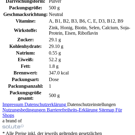
Darreichungsform:
Pulver
Packungsgröße:
500 g
Geschmacksrichtung:
Neutral
Vitamine:
A, B1, B2, B3, B6, C, E, D3, B12, B9
Zink, Honig, Biotin, Selen, Calcium, Soja-
Wirkstoffe:
Protein, Eisen, Riboflavin
Zucker:
29.1 g
Kohlenhydrate:
29.10 g
Natrium:
0.55 g
Eiweiß:
52.2 g
Fett:
1.8 g
Brennwert:
347.0 kcal
Packungsart:
Dose
Packungsanzahl:
1
Packungsgröße
500 g
gesamt:
Impressum
Datenschutzerklärung
Datenschutzeinstellungen
Nutzungsbedingungen
Barrierefreiheits-Erklärung
Sitemap
Für
Shops
a brand of
* Alle Preise inkl. der jeweils geltenden gesetzlichen