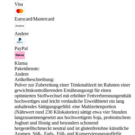
Visa
Eurocard/Mastercard
Andere
PayPal
Klarna
Paketdienste:
Andere
Artikelbeschreibung:
Pulver zur Zubereitung einer Trinkmahlzeit im Rahmen einer
gewichtskontrollierenden Ernährungsorgt für einen
optimierten Stoffwechsel mit erhöhter Fettverbrennungenthält
hochwertiges und leicht verdauliche Eiweißbietet ein lang
anhaltendes Sättigungsgefühl: eine Mahlzeitenportion
(Nährwert rund 230 Kilokalorien) sättigt etwa vier Stunden
langzusammengesetzt aus hochwertigem Soja, probiotischem
Joghurt und Honig und besonders schonend
hergestelltschmeckt neutral und ist glutenfreiohne künstliche
Aromen, Süß-, Farb-, Füll- und Konservierungsstoffefür