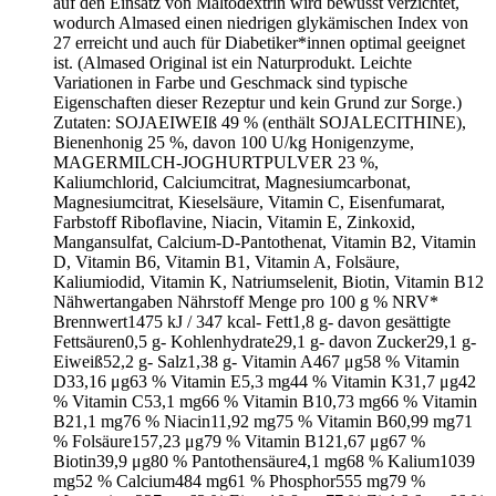
auf den Einsatz von Maltodextrin wird bewusst verzichtet,
wodurch Almased einen niedrigen glykämischen Index von
27 erreicht und auch für Diabetiker*innen optimal geeignet
ist. (Almased Original ist ein Naturprodukt. Leichte
Variationen in Farbe und Geschmack sind typische
Eigenschaften dieser Rezeptur und kein Grund zur Sorge.)
Zutaten: SOJAEIWEIß 49 % (enthält SOJALECITHINE),
Bienenhonig 25 %, davon 100 U/kg Honigenzyme,
MAGERMILCH-JOGHURTPULVER 23 %,
Kaliumchlorid, Calciumcitrat, Magnesiumcarbonat,
Magnesiumcitrat, Kieselsäure, Vitamin C, Eisenfumarat,
Farbstoff Riboflavine, Niacin, Vitamin E, Zinkoxid,
Mangansulfat, Calcium-D-Pantothenat, Vitamin B2, Vitamin
D, Vitamin B6, Vitamin B1, Vitamin A, Folsäure,
Kaliumiodid, Vitamin K, Natriumselenit, Biotin, Vitamin B12
Nähwertangaben Nährstoff Menge pro 100 g % NRV*
Brennwert1475 kJ / 347 kcal- Fett1,8 g- davon gesättigte
Fettsäuren0,5 g- Kohlenhydrate29,1 g- davon Zucker29,1 g-
Eiweiß52,2 g- Salz1,38 g- Vitamin A467 μg58 % Vitamin
D33,16 μg63 % Vitamin E5,3 mg44 % Vitamin K31,7 μg42
% Vitamin C53,1 mg66 % Vitamin B10,73 mg66 % Vitamin
B21,1 mg76 % Niacin11,92 mg75 % Vitamin B60,99 mg71
% Folsäure157,23 μg79 % Vitamin B121,67 μg67 %
Biotin39,9 μg80 % Pantothensäure4,1 mg68 % Kalium1039
mg52 % Calcium484 mg61 % Phosphor555 mg79 %