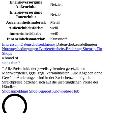
Energieversorgung
Netzteil
Außeneinh.:
Energieversorgung
Netzteil
Inneneinh.:
Außeneinheitsmaterial:
Metall
Außeneinheitsfarbe:
weiß
Inneneinheitsfarbe:
weiß
Inneneinheitsmaterial:
Kunststoff
Impressum
Datenschutzerklärung
Datenschutzeinstellungen
Nutzungsbedingungen
Barrierefreiheits-Erklärung
Sitemap
Für
Shops
a brand of
* Alle Preise inkl. der jeweils geltenden gesetzlichen
Mehrwertsteuer, ggfs. zzgl. Versandkosten. Alle Angaben ohne
Gewähr. Änderungen sind in der Zwischenzeit möglich.
Streichpreise beziehen sich auf die ursprünglichen Preise des
Händlers.
Shopanmeldung
Shop-Support
Knowledge-Hub