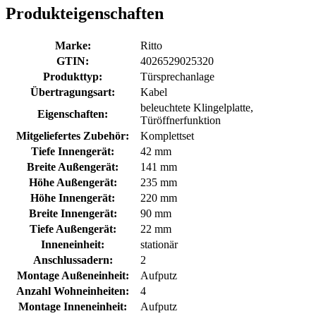
Produkteigenschaften
Marke:
Ritto
GTIN:
4026529025320
Produkttyp:
Türsprechanlage
Übertragungsart:
Kabel
beleuchtete Klingelplatte,
Eigenschaften:
Türöffnerfunktion
Mitgeliefertes Zubehör:
Komplettset
Tiefe Innengerät:
42 mm
Breite Außengerät:
141 mm
Höhe Außengerät:
235 mm
Höhe Innengerät:
220 mm
Breite Innengerät:
90 mm
Tiefe Außengerät:
22 mm
Inneneinheit:
stationär
Anschlussadern:
2
Montage Außeneinheit:
Aufputz
Anzahl Wohneinheiten:
4
Montage Inneneinheit:
Aufputz