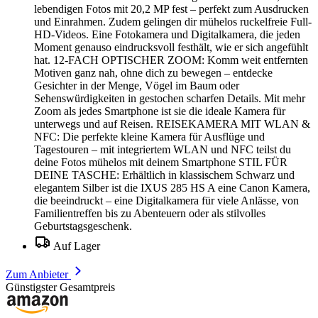
lebendigen Fotos mit 20,2 MP fest – perfekt zum Ausdrucken
und Einrahmen. Zudem gelingen dir mühelos ruckelfreie Full‐
HD‐Videos. Eine Fotokamera und Digitalkamera, die jeden
Moment genauso eindrucksvoll festhält, wie er sich angefühlt
hat. 12-FACH OPTISCHER ZOOM: Komm weit entfernten
Motiven ganz nah, ohne dich zu bewegen – entdecke
Gesichter in der Menge, Vögel im Baum oder
Sehenswürdigkeiten in gestochen scharfen Details. Mit mehr
Zoom als jedes Smartphone ist sie die ideale Kamera für
unterwegs und auf Reisen. REISEKAMERA MIT WLAN &
NFC: Die perfekte kleine Kamera für Ausflüge und
Tagestouren – mit integriertem WLAN und NFC teilst du
deine Fotos mühelos mit deinem Smartphone STIL FÜR
DEINE TASCHE: Erhältlich in klassischem Schwarz und
elegantem Silber ist die IXUS 285 HS A eine Canon Kamera,
die beeindruckt – eine Digitalkamera für viele Anlässe, von
Familientreffen bis zu Abenteuern oder als stilvolles
Geburtstagsgeschenk.
Auf Lager
Zum Anbieter
Günstigster Gesamtpreis