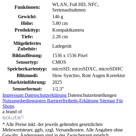
WLAN, Full HD, NFC,
Funktionen:
Serienaufnahmen
Gewicht:
146 g
Höhe:
5.80 cm
Produkttyp:
Kompaktkamera
Tiefe:
2.28 cm
Mitgeliefertes
Ladegerät
Zubehör:
Bildauflösung:
1536 x 1536 Pixel
Sensortyp:
CMOS
Speicherkartentyp:
microSD, microSDXC, microSDHC
Blitzmodi:
Slow Synchro, Rote Augen Korrektur
Markteinführung:
2025
Sensorformat:
1/2,3"
Impressum
Datenschutzerklärung
Datenschutzeinstellungen
Nutzungsbedingungen
Barrierefreiheits-Erklärung
Sitemap
Für
Shops
a brand of
* Alle Preise inkl. der jeweils geltenden gesetzlichen
Mehrwertsteuer, ggfs. zzgl. Versandkosten. Alle Angaben ohne
Gewähr. Änderungen sind in der Zwischenzeit möglich.