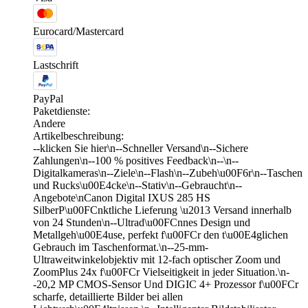
Eurocard/Mastercard
Lastschrift
PayPal
Paketdienste:
Andere
Artikelbeschreibung:
--klicken Sie hier\n--Schneller Versand\n--Sichere
Zahlungen\n--100 % positives Feedback\n--\n--
Digitalkameras\n--Ziele\n--Flash\n--Zubeh\u00F6r\n--Taschen
und Rucks\u00E4cke\n--Stativ\n--Gebraucht\n--
Angebote\nCanon Digital IXUS 285 HS
SilberP\u00FCnktliche Lieferung \u2013 Versand innerhalb
von 24 Stunden\n--Ultrad\u00FCnnes Design und
Metallgeh\u00E4use, perfekt f\u00FCr den t\u00E4glichen
Gebrauch im Taschenformat.\n--25-mm-
Ultraweitwinkelobjektiv mit 12-fach optischer Zoom und
ZoomPlus 24x f\u00FCr Vielseitigkeit in jeder Situation.\n-
-20,2 MP CMOS-Sensor Und DIGIC 4+ Prozessor f\u00FCr
scharfe, detaillierte Bilder bei allen