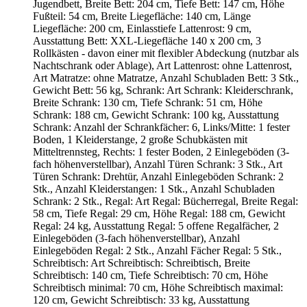
Jugendbett, Breite Bett: 204 cm, Tiefe Bett: 147 cm, Höhe
Fußteil: 54 cm, Breite Liegefläche: 140 cm, Länge
Liegefläche: 200 cm, Einlasstiefe Lattenrost: 9 cm,
Ausstattung Bett: XXL-Liegefläche 140 x 200 cm, 3
Rollkästen - davon einer mit flexibler Abdeckung (nutzbar als
Nachtschrank oder Ablage), Art Lattenrost: ohne Lattenrost,
Art Matratze: ohne Matratze, Anzahl Schubladen Bett: 3 Stk.,
Gewicht Bett: 56 kg, Schrank: Art Schrank: Kleiderschrank,
Breite Schrank: 130 cm, Tiefe Schrank: 51 cm, Höhe
Schrank: 188 cm, Gewicht Schrank: 100 kg, Ausstattung
Schrank: Anzahl der Schrankfächer: 6, Links/Mitte: 1 fester
Boden, 1 Kleiderstange, 2 große Schubkästen mit
Mitteltrennsteg, Rechts: 1 fester Boden, 2 Einlegeböden (3-
fach höhenverstellbar), Anzahl Türen Schrank: 3 Stk., Art
Türen Schrank: Drehtür, Anzahl Einlegeböden Schrank: 2
Stk., Anzahl Kleiderstangen: 1 Stk., Anzahl Schubladen
Schrank: 2 Stk., Regal: Art Regal: Bücherregal, Breite Regal:
58 cm, Tiefe Regal: 29 cm, Höhe Regal: 188 cm, Gewicht
Regal: 24 kg, Ausstattung Regal: 5 offene Regalfächer, 2
Einlegeböden (3-fach höhenverstellbar), Anzahl
Einlegeböden Regal: 2 Stk., Anzahl Fächer Regal: 5 Stk.,
Schreibtisch: Art Schreibtisch: Schreibtisch, Breite
Schreibtisch: 140 cm, Tiefe Schreibtisch: 70 cm, Höhe
Schreibtisch minimal: 70 cm, Höhe Schreibtisch maximal:
120 cm, Gewicht Schreibtisch: 33 kg, Ausstattung