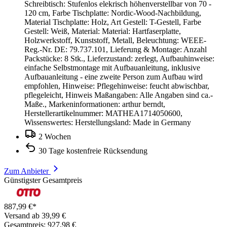
Schreibtisch: Stufenlos elekrisch höhenverstellbar von 70 -
120 cm, Farbe Tischplatte: Nordic-Wood-Nachbildung,
Material Tischplatte: Holz, Art Gestell: T-Gestell, Farbe
Gestell: Weiß, Material: Material: Hartfaserplatte,
Holzwerkstoff, Kunststoff, Metall, Beleuchtung: WEEE-
Reg.-Nr. DE: 79.737.101, Lieferung & Montage: Anzahl
Packstücke: 8 Stk., Lieferzustand: zerlegt, Aufbauhinweise:
einfache Selbstmontage mit Aufbauanleitung, inklusive
Aufbauanleitung - eine zweite Person zum Aufbau wird
empfohlen, Hinweise: Pflegehinweise: feucht abwischbar,
pflegeleicht, Hinweis Maßangaben: Alle Angaben sind ca.-
Maße., Markeninformationen: arthur berndt,
Herstellerartikelnummer: MATHEA1714050600,
Wissenswertes: Herstellungsland: Made in Germany
2 Wochen
30 Tage kostenfreie Rücksendung
Zum Anbieter
Günstigster Gesamtpreis
887,99 €*
Versand ab 39,99 €
Gesamtpreis: 927,98 €