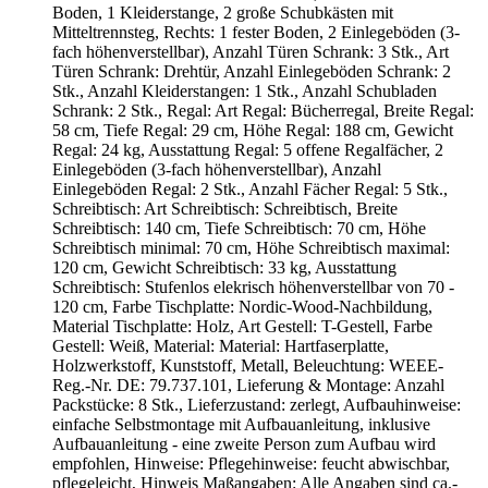
Boden, 1 Kleiderstange, 2 große Schubkästen mit
Mitteltrennsteg, Rechts: 1 fester Boden, 2 Einlegeböden (3-
fach höhenverstellbar), Anzahl Türen Schrank: 3 Stk., Art
Türen Schrank: Drehtür, Anzahl Einlegeböden Schrank: 2
Stk., Anzahl Kleiderstangen: 1 Stk., Anzahl Schubladen
Schrank: 2 Stk., Regal: Art Regal: Bücherregal, Breite Regal:
58 cm, Tiefe Regal: 29 cm, Höhe Regal: 188 cm, Gewicht
Regal: 24 kg, Ausstattung Regal: 5 offene Regalfächer, 2
Einlegeböden (3-fach höhenverstellbar), Anzahl
Einlegeböden Regal: 2 Stk., Anzahl Fächer Regal: 5 Stk.,
Schreibtisch: Art Schreibtisch: Schreibtisch, Breite
Schreibtisch: 140 cm, Tiefe Schreibtisch: 70 cm, Höhe
Schreibtisch minimal: 70 cm, Höhe Schreibtisch maximal:
120 cm, Gewicht Schreibtisch: 33 kg, Ausstattung
Schreibtisch: Stufenlos elekrisch höhenverstellbar von 70 -
120 cm, Farbe Tischplatte: Nordic-Wood-Nachbildung,
Material Tischplatte: Holz, Art Gestell: T-Gestell, Farbe
Gestell: Weiß, Material: Material: Hartfaserplatte,
Holzwerkstoff, Kunststoff, Metall, Beleuchtung: WEEE-
Reg.-Nr. DE: 79.737.101, Lieferung & Montage: Anzahl
Packstücke: 8 Stk., Lieferzustand: zerlegt, Aufbauhinweise:
einfache Selbstmontage mit Aufbauanleitung, inklusive
Aufbauanleitung - eine zweite Person zum Aufbau wird
empfohlen, Hinweise: Pflegehinweise: feucht abwischbar,
pflegeleicht, Hinweis Maßangaben: Alle Angaben sind ca.-