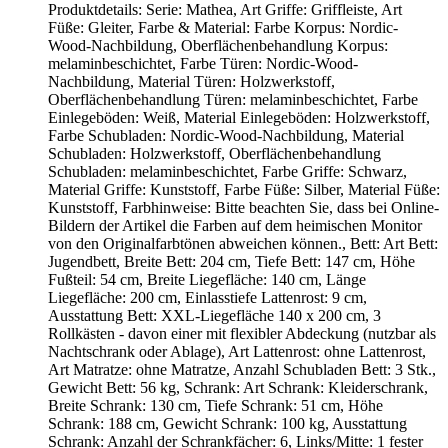
Produktdetails: Serie: Mathea, Art Griffe: Griffleiste, Art
Füße: Gleiter, Farbe & Material: Farbe Korpus: Nordic-
Wood-Nachbildung, Oberflächenbehandlung Korpus:
melaminbeschichtet, Farbe Türen: Nordic-Wood-
Nachbildung, Material Türen: Holzwerkstoff,
Oberflächenbehandlung Türen: melaminbeschichtet, Farbe
Einlegeböden: Weiß, Material Einlegeböden: Holzwerkstoff,
Farbe Schubladen: Nordic-Wood-Nachbildung, Material
Schubladen: Holzwerkstoff, Oberflächenbehandlung
Schubladen: melaminbeschichtet, Farbe Griffe: Schwarz,
Material Griffe: Kunststoff, Farbe Füße: Silber, Material Füße:
Kunststoff, Farbhinweise: Bitte beachten Sie, dass bei Online-
Bildern der Artikel die Farben auf dem heimischen Monitor
von den Originalfarbtönen abweichen können., Bett: Art Bett:
Jugendbett, Breite Bett: 204 cm, Tiefe Bett: 147 cm, Höhe
Fußteil: 54 cm, Breite Liegefläche: 140 cm, Länge
Liegefläche: 200 cm, Einlasstiefe Lattenrost: 9 cm,
Ausstattung Bett: XXL-Liegefläche 140 x 200 cm, 3
Rollkästen - davon einer mit flexibler Abdeckung (nutzbar als
Nachtschrank oder Ablage), Art Lattenrost: ohne Lattenrost,
Art Matratze: ohne Matratze, Anzahl Schubladen Bett: 3 Stk.,
Gewicht Bett: 56 kg, Schrank: Art Schrank: Kleiderschrank,
Breite Schrank: 130 cm, Tiefe Schrank: 51 cm, Höhe
Schrank: 188 cm, Gewicht Schrank: 100 kg, Ausstattung
Schrank: Anzahl der Schrankfächer: 6, Links/Mitte: 1 fester