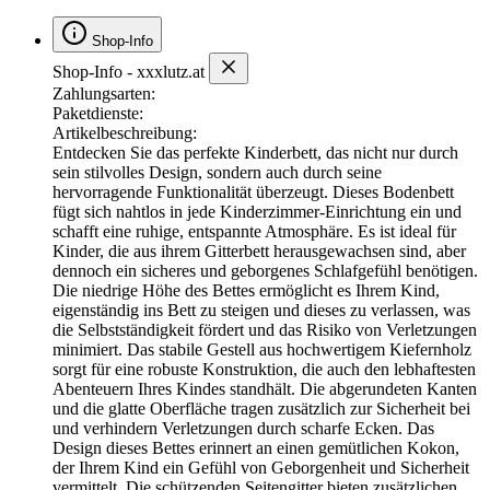
Shop-Info
Shop-Info - xxxlutz.at
Zahlungsarten:
Paketdienste:
Artikelbeschreibung:
Entdecken Sie das perfekte Kinderbett, das nicht nur durch
sein stilvolles Design, sondern auch durch seine
hervorragende Funktionalität überzeugt. Dieses Bodenbett
fügt sich nahtlos in jede Kinderzimmer-Einrichtung ein und
schafft eine ruhige, entspannte Atmosphäre. Es ist ideal für
Kinder, die aus ihrem Gitterbett herausgewachsen sind, aber
dennoch ein sicheres und geborgenes Schlafgefühl benötigen.
Die niedrige Höhe des Bettes ermöglicht es Ihrem Kind,
eigenständig ins Bett zu steigen und dieses zu verlassen, was
die Selbstständigkeit fördert und das Risiko von Verletzungen
minimiert. Das stabile Gestell aus hochwertigem Kiefernholz
sorgt für eine robuste Konstruktion, die auch den lebhaftesten
Abenteuern Ihres Kindes standhält. Die abgerundeten Kanten
und die glatte Oberfläche tragen zusätzlich zur Sicherheit bei
und verhindern Verletzungen durch scharfe Ecken. Das
Design dieses Bettes erinnert an einen gemütlichen Kokon,
der Ihrem Kind ein Gefühl von Geborgenheit und Sicherheit
vermittelt. Die schützenden Seitengitter bieten zusätzlichen