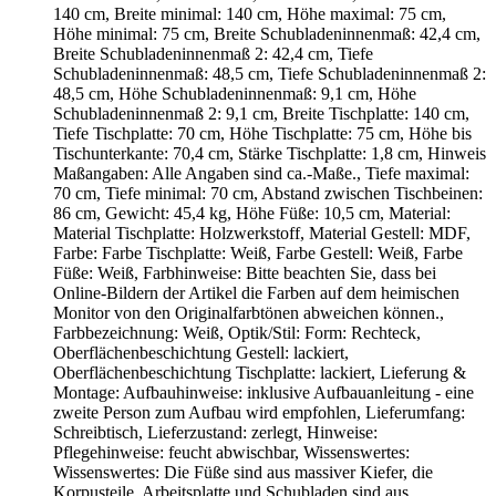
140 cm, Breite minimal: 140 cm, Höhe maximal: 75 cm,
Höhe minimal: 75 cm, Breite Schubladeninnenmaß: 42,4 cm,
Breite Schubladeninnenmaß 2: 42,4 cm, Tiefe
Schubladeninnenmaß: 48,5 cm, Tiefe Schubladeninnenmaß 2:
48,5 cm, Höhe Schubladeninnenmaß: 9,1 cm, Höhe
Schubladeninnenmaß 2: 9,1 cm, Breite Tischplatte: 140 cm,
Tiefe Tischplatte: 70 cm, Höhe Tischplatte: 75 cm, Höhe bis
Tischunterkante: 70,4 cm, Stärke Tischplatte: 1,8 cm, Hinweis
Maßangaben: Alle Angaben sind ca.-Maße., Tiefe maximal:
70 cm, Tiefe minimal: 70 cm, Abstand zwischen Tischbeinen:
86 cm, Gewicht: 45,4 kg, Höhe Füße: 10,5 cm, Material:
Material Tischplatte: Holzwerkstoff, Material Gestell: MDF,
Farbe: Farbe Tischplatte: Weiß, Farbe Gestell: Weiß, Farbe
Füße: Weiß, Farbhinweise: Bitte beachten Sie, dass bei
Online-Bildern der Artikel die Farben auf dem heimischen
Monitor von den Originalfarbtönen abweichen können.,
Farbbezeichnung: Weiß, Optik/Stil: Form: Rechteck,
Oberflächenbeschichtung Gestell: lackiert,
Oberflächenbeschichtung Tischplatte: lackiert, Lieferung &
Montage: Aufbauhinweise: inklusive Aufbauanleitung - eine
zweite Person zum Aufbau wird empfohlen, Lieferumfang:
Schreibtisch, Lieferzustand: zerlegt, Hinweise:
Pflegehinweise: feucht abwischbar, Wissenswertes:
Wissenswertes: Die Füße sind aus massiver Kiefer, die
Korpusteile, Arbeitsplatte und Schubladen sind aus