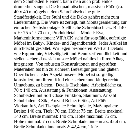
dem Schubladen Element, kann man auch problemlos
drunterher saugen. Die 6 quadratischen, massiven Füße (ca.
40 x 40 mm) geben dem Schreibtisch eine gute
Standfestigkeit. Der Stuhl und die Deko gehört nicht zum
Lieferumfang. Die Ware ist zerlegt, mit Montageanleitung zur
einfachen Selbstmontage. Stellfläche Schreibtisch ca.: B: 140
x H: 75 x T: 70 cm., Produktdetails: Modell: Eva,
Markeninformationen: VIPACK steht für sorgfältig gefertigte
Möbel im Baby-, Kinder- und Jugendbereich. Jeder Artikel ist
durchdacht gestaltet. Wir legen besonderen Wert auf Details
wie Ergonomie, Vielseitigkeit und Benutzerfreundlichkeit und
stellen sicher, dass sich unsere Möbel nahtlos in Ihren Alltag
integrieren. Von robusten Konstruktionen und geprüften
Materialien bis hin zu sicheren Befestigungen und glatten
Oberflächen. Jeder Aspekt unserer Möbel ist sorgfältig
konstruiert, um Ihrem Kind eine sichere und kindgerechte
Umgebung zu bieten., Details Tischplatte: Arbeitsfläche ca.
70 x 140 cm, Ausstattung & Funktionen: Ausstattung:
Schubladen mit Soft-Close-Funktion, Stauraum, Anzahl
Schubladen: 3 Stk., Anzahl Beine: 6 Stk., Art Füße:
Vierkantfuß, Art Tischplatte: Schreibplatte, Maßangaben:
Breite: 140 cm, Tiefe: 70 cm, Höhe: 75 cm, Breite maximal:
140 cm, Breite minimal: 140 cm, Höhe maximal: 75 cm,
Höhe minimal: 75 cm, Breite Schubladeninnenmaß: 42,4 cm,
Breite Schubladeninnenmaß 2: 42,4 cm, Tiefe