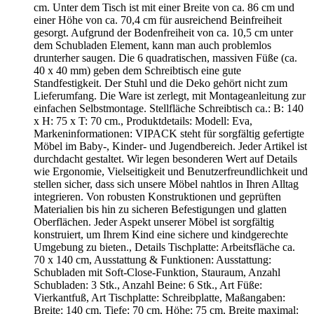
cm. Unter dem Tisch ist mit einer Breite von ca. 86 cm und
einer Höhe von ca. 70,4 cm für ausreichend Beinfreiheit
gesorgt. Aufgrund der Bodenfreiheit von ca. 10,5 cm unter
dem Schubladen Element, kann man auch problemlos
drunterher saugen. Die 6 quadratischen, massiven Füße (ca.
40 x 40 mm) geben dem Schreibtisch eine gute
Standfestigkeit. Der Stuhl und die Deko gehört nicht zum
Lieferumfang. Die Ware ist zerlegt, mit Montageanleitung zur
einfachen Selbstmontage. Stellfläche Schreibtisch ca.: B: 140
x H: 75 x T: 70 cm., Produktdetails: Modell: Eva,
Markeninformationen: VIPACK steht für sorgfältig gefertigte
Möbel im Baby-, Kinder- und Jugendbereich. Jeder Artikel ist
durchdacht gestaltet. Wir legen besonderen Wert auf Details
wie Ergonomie, Vielseitigkeit und Benutzerfreundlichkeit und
stellen sicher, dass sich unsere Möbel nahtlos in Ihren Alltag
integrieren. Von robusten Konstruktionen und geprüften
Materialien bis hin zu sicheren Befestigungen und glatten
Oberflächen. Jeder Aspekt unserer Möbel ist sorgfältig
konstruiert, um Ihrem Kind eine sichere und kindgerechte
Umgebung zu bieten., Details Tischplatte: Arbeitsfläche ca.
70 x 140 cm, Ausstattung & Funktionen: Ausstattung:
Schubladen mit Soft-Close-Funktion, Stauraum, Anzahl
Schubladen: 3 Stk., Anzahl Beine: 6 Stk., Art Füße:
Vierkantfuß, Art Tischplatte: Schreibplatte, Maßangaben:
Breite: 140 cm, Tiefe: 70 cm, Höhe: 75 cm, Breite maximal: