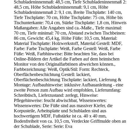
Schubladeninnenmaß: 48,5 cm, Tiefe Schubladeninnenmaß 2:
48,5 cm, Höhe Schubladeninnenmaß: 9,1 cm, Höhe
Schubladeninnenmaß 2: 9,1 cm, Breite Tischplatte: 140 cm,
Tiefe Tischplatte: 70 cm, Höhe Tischplatte: 75 cm, Höhe bis
Tischunterkante: 70,4 cm, Stärke Tischplatte: 1,8 cm, Hinweis
Maßangaben: Alle Angaben sind ca.-Maße., Tiefe maximal:
70 cm, Tiefe minimal: 70 cm, Abstand zwischen Tischbeinen:
86 cm, Gewicht: 45,4 kg, Höhe Füße: 10,5 cm, Material:
Material Tischplatte: Holzwerkstoff, Material Gestell: MDF,
Farbe: Farbe Tischplatte: Weiß, Farbe Gestell: Weiß, Farbe
Füße: Weiß, Farbhinweise: Bitte beachten Sie, dass bei
Online-Bildern der Artikel die Farben auf dem heimischen
Monitor von den Originalfarbtönen abweichen können.,
Farbbezeichnung: Weiß, Optik/Stil: Form: Rechteck,
Oberflächenbeschichtung Gestell: lackiert,
Oberflächenbeschichtung Tischplatte: lackiert, Lieferung &
Montage: Aufbauhinweise: inklusive Aufbauanleitung - eine
zweite Person zum Aufbau wird empfohlen, Lieferumfang:
Schreibtisch, Lieferzustand: zerlegt, Hinweise:
Pflegehinweise: feucht abwischbar, Wissenswertes:
Wissenswertes: Die Füße sind aus massiver Kiefer, die
Korpusteile, Arbeitsplatte und Schubladen sind aus
hochwertigem MDF, Fußstärke ist ca. 40 x 40 mm,
Bodenfreiheit von ca. 10,5 cm, Verdeckte Griffmulde oben an
der Schublade, Serie: Serie: Eva