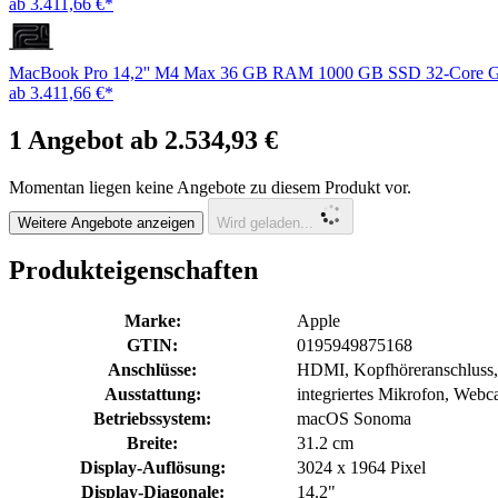
ab 3.411,66 €*
MacBook Pro 14,2'' M4 Max 36 GB RAM 1000 GB SSD 32-Core 
ab 3.411,66 €*
1 Angebot ab 2.534,93 €
Momentan liegen keine Angebote zu diesem Produkt vor.
Weitere Angebote anzeigen
Wird geladen...
Produkteigenschaften
Marke:
Apple
GTIN:
0195949875168
Anschlüsse:
HDMI, Kopfhöreranschluss,
Ausstattung:
integriertes Mikrofon, Web
Betriebssystem:
macOS Sonoma
Breite:
31.2 cm
Display-Auflösung:
3024 x 1964 Pixel
Display-Diagonale:
14.2"