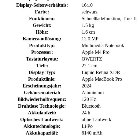
Display-Seitenverhältnis:
16:10
Farbe:
schwarz
Funktionen:
Schnellladefunktion, True T
Gewicht:
1.5 kg
Höhe:
1.6 cm
Kameraauflösung:
12.0 MP
Produkttyp:
Multimedia Notebook
Prozessor:
Apple M4 Pro
Tastaturlayout:
QWERTZ
Tiefe:
22.1 cm
Display-Typ:
Liquid Retina XDR
Produktlinie:
Apple MacBook Pro
Erscheinungsjahr:
2024
Gehäusematerial:
Aluminium
Bildwiederholfrequenz:
120 Hz
Drahtlose Technologie:
Bluetooth
Akkulaufzeit:
24 h
Optisches Laufwerk:
ohne Laufwerk
Akkutechnologie:
Li-Po
Akkukapazität:
6140 mAh