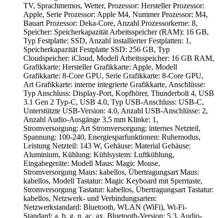
TV, Sprachmemos, Wetter, Prozessor: Hersteller Prozessor:
Apple, Serie Prozessor: Apple M4, Nummer Prozessor: M4,
Bauart Prozessor: Deka-Core, Anzahl Prozessorkerne: 8,
Speicher: Speicherkapazität Arbeitsspeicher (RAM): 16 GB,
Typ Festplatte: SSD, Anzahl installierter Festplatten: 1,
Speicherkapazität Festplatte SSD: 256 GB, Typ
Cloudspeicher: iCloud, Modell Arbeitsspeicher: 16 GB RAM,
Grafikkarte: Hersteller Grafikkarte: Apple, Modell
Grafikkarte: 8-Core GPU, Serie Grafikkarte: 8-Core GPU,
Art Grafikkarte: interne integrierte Grafikkarte, Anschlüsse:
Typ Anschluss: Display-Port, Kopfhörer, Thunderbolt 4, USB
3.1 Gen 2 Typ-C, USB 4.0, Typ USB-Anschluss: USB-C,
Unterstützte USB-Version: 4.0, Anzahl USB-Anschlüsse: 2,
Anzahl Audio-Ausgänge 3,5 mm Klinke: 1,
Stromversorgung: Art Stromversorgung: internes Netzteil,
Spannung: 100-240, Energiesparfunktionen: Ruhemodus,
Leistung Netzteil: 143 W, Gehäuse: Material Gehäuse:
Aluminium, Kühlung: Kühlsystem: Luftkühlung,
Eingabegeräte: Modell Maus: Magic Mouse,
Stromversorgung Maus: kabellos, Übertragungsart Maus:
kabellos, Modell Tastatur: Magic Keyboard mit Sperrtaste,
Stromversorgung Tastatur: kabellos, Übertragungsart Tastatur:
kabellos, Netzwerk- und Verbindungsarten:
Netzwerkstandard: Bluetooth, WLAN (WiFi), Wi-Fi-
Standard: a, b, g, n, ac, ax, Bluetooth-Version: 5.3, Audio-