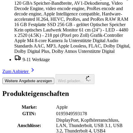
120 GB/s Speicher-Bandbreite, AV1-Dekodierung, Video
Decode Engine, video encode engine, ProRes encode and
decode engine, Apple Intelligence compatible, Hardware-
accelerated H.264, HEVC, ProRes, and ProRes RAW RAM
16 GB Festplatte SSD 256 GB - gelötet Optischer Speicher
Kein optisches Laufwerk Monitor 61 cm (24") - LED - 4480
x 2520 (4.5K) - 218 ppi (Pixel pro Zoll) Grafik-Controller
Apple M4 8-core Kamera Ja Unterstützte Digital Audio
Standards AAC, MP3, Apple Lossless, FLAC, Dolby Digital,
Dolby Digital Plus, Dolby Atmos Unterstützte Digital
9-11 Werktage
Zum Anbieter
Weitere Angebote anzeigen
Wird geladen...
Produkteigenschaften
Marke:
Apple
GTIN:
0195949593178
DisplayPort, Kopfhöreranschluss,
Anschlüsse:
LAN, Thunderbolt, USB 3.1, USB
3.2, Thunderbolt 4, USB4