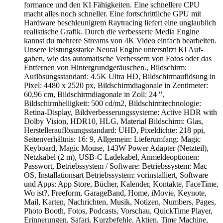
for­mance und den KI Fähig­keiten. Eine schnel­lere CPU
macht alles noch schneller. Eine fort­schritt­liche GPU mit
Hard­ware be­schleunigtem Raytracing liefert eine unglaub­lich
realistische Grafik. Durch die ver­besserte Media Engine
kannst du mehrere Streams von 4K Video ein­fach bear­beiten.
Unsere leistungs­starke Neural Engine unter­stützt KI Auf­
gaben, wie das auto­ma­tische Verbessern von Fotos oder das
Entfernen von Hinter­grund­geräuschen., Bildschirm:
Auflösungsstandard: 4.5K Ultra HD, Bildschirmauflösung in
Pixel: 4480 x 2520 px, Bildschirmdiagonale in Zentimeter:
60,96 cm, Bildschirmdiagonale in Zoll: 24 ′′,
Bildschirmhelligkeit: 500 cd/m2, Bildschirmtechnologie:
Retina-Display, Bildverbesserungssysteme: Active HDR with
Dolby Vision, HDR10, HLG, Material Bildschirm: Glas,
Herstellerauflösungsstandard: UHD, Pixeldichte: 218 ppi,
Seitenverhältnis: 16: 9, Allgemein: Lieferumfang: Magic
Keyboard, Magic Mouse, 143W Power Adapter (Netzteil),
Netzkabel (2 m), USB‐C Ladekabel, Anmeldeoptionen:
Passwort, Betriebssystem / Software: Betriebssystem: Mac
OS, Installationsart Betriebssystem: vorinstalliert, Software
und Apps: App Store, Bücher, Kalender, Kontakte, FaceTime,
Wo ist?, Freeform, GarageBand, Home, iMovie, Keynote,
Mail, Karten, Nachrichten, Musik, Notizen, Numbers, Pages,
Photo Booth, Fotos, Podcasts, Vorschau, QuickTime Player,
Erinnerungen, Safari, Kurzbefehle, Aktien, Time Machine,