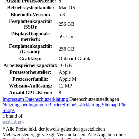
Anzahl Prozessorkerne:
8
Betriebssystemfamilie:
Mac OS
Bluetooth-Version:
5.3
Festplattenkapazität
256 GB
(SSD):
Display-Diagonale
59.7 cm
metrisch:
Festplattenkapazität
256 GB
(Gesamt):
Grafiktyp:
Onboard-Grafik
Arbeitsspeicherkapazität:
16 GB
Prozessorhersteller:
Apple
Prozessorfamilie:
Apple M
Webcam-Auflösung:
12 MP
Anzahl GPU-Kerne:
8
Impressum
Datenschutzerklärung
Datenschutzeinstellungen
Nutzungsbedingungen
Barrierefreiheits-Erklärung
Sitemap
Für
Shops
a brand of
* Alle Preise inkl. der jeweils geltenden gesetzlichen
Mehrwertsteuer, ggfs. zzgl. Versandkosten. Alle Angaben ohne