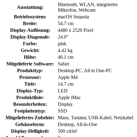
Bluetooth, WLAN, integriertes
Ausstattung:
Mikrofon, Webcam
Betriebssystem:
macOS Sequoia
Breite:
54.7 cm
Display-Auflösung:
4480 x 2520 Pixel
Display-Diagonale:
24.0"
Farbe:
pink
Gewicht:
4.42 kg
Höhe:
46.1 cm
Mitgelieferte Software:
Safari
Produkttyp:
Desktop-PC, All in One-PC
Prozessor:
Apple M4
Tiefe:
14.7 cm
Display-Typ:
LED
Produktlinie:
Apple iMac
Besonderheiten:
Display
Festplattentyp:
SSD
Mitgeliefertes Zubehör:
Maus, Tastatur, USB-Kabel, Netzkabel
Gehäuseform:
Desktop, All-in-One
Display-Helligkeit:
500 cd/m²