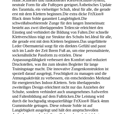
Halle.Schnelles und funktionelles Klettverschluss-System,
neutrale Form für alle Fußtypen geeignet.Ästhetisches Update
des Tarantula, ein vielseitiger Schuh, ideal für alle, die gerade
erst mit dem Klettern beginnen.Die extra dicke FriXion®
Black 4mm Sohle garantiert Langlebigkeit.Die
schweißabsorbierende Zunge für den langen Inneneinsatz
besteht aus zwei überlappenden Teilen:sie erleichtert den
Einstieg und verhindert die Bildung von Falten.Der schnelle
Klettverschluss trägt zur Struktur des Schuhs bei.Ideal für alle,
die gerade erst mit dem Klettern beginnen.Das ungefütterte
Leder Obermaterial sorgt für ein direktes Gefühl und passt
sich im Laufe der Zeit Ihrem Fuß an, um eine personalisierte,
sockenähnliche Passform zu erzielen. Diese
Anpassungsfähigkeit verbessert den Komfort und reduziert
Druckstellen, was ihn zum idealen Begleiter für lange
Trainingstage macht. Die innovative Zungenkonstruktion ist
speziell darauf ausgelegt, Feuchtigkeit zu managen und die
Atmungsaktivität zu verbessern, ein entscheidendes Merkmal
für energiereiches Indoor-Klettern. Sein überlappendes
zweiteiliges Design erleichtert nicht nur das Anziehen der
Schuhe, sondern verhindert auch unangenehmes Aufwerfen
und Faltenbildung auf dem Fußrücken.Die Leistung wird
durch die hochgradig strapazierfähige FriXion® Black 4mm
Gummisohle getragen. Diese robuste Sohle ist auf
Langlebigkeit ausgelegt und hält den anspruchsvollen