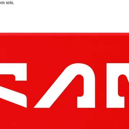
en sein.