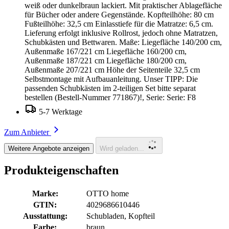
weiß oder dunkelbraun lackiert. Mit praktischer Ablagefläche
für Bücher oder andere Gegenstände. Kopfteilhöhe: 80 cm
Fußteilhöhe: 32,5 cm Einlasstiefe für die Matratze: 6,5 cm.
Lieferung erfolgt inklusive Rollrost, jedoch ohne Matratzen,
Schubkästen und Bettwaren. Maße: Liegefläche 140/200 cm,
Außenmaße 167/221 cm Liegefläche 160/200 cm,
Außenmaße 187/221 cm Liegefläche 180/200 cm,
Außenmaße 207/221 cm Höhe der Seitenteile 32,5 cm
Selbstmontage mit Aufbauanleitung. Unser TIPP: Die
passenden Schubkästen im 2-teiligen Set bitte separat
bestellen (Bestell-Nummer 771867)!, Serie: Serie: F8
5-7 Werktage
Zum Anbieter
Weitere Angebote anzeigen
Wird geladen...
Produkteigenschaften
Marke:
OTTO home
GTIN:
4029686610446
Ausstattung:
Schubladen, Kopfteil
Farbe:
braun