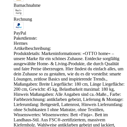
Barnachnahme
Rechnung
PayPal
Paketdienste:
Hermes
Artikelbeschreibung:
Produktdetails: Markeninformationen: »OTTO home« –
unsere Marke für ein schönes Zuhause. Entdecke sorgfältig
ausgewählte Home- & Living-Produkte, die durch Qualität
und faire Preise überzeugen. Hier findest du einfach alles, um
dein Zuhause so zu gestalten, wie du es dir vorstellst: smarte
Lösungen, zeitlose Basics und inspirierende Trends.,
Maßangaben: Breite Liegefläche: 180 cm, Länge Liegefläche:
200 cm, Gewicht: 45 kg, Belastbarkeit maximal: 180 kg,
Hinweis Maßangaben: Alle Angaben sind ca.-Maße., Farbe:
Farbbezeichnung: antikfarben gebeizt, Lieferung & Montage:
Lieferumfang: Bettgestell, Lattenrost, Hinweis Lieferumfang:
ohne Schubkasten I ohne Matratze, ohne Textilien,
Wissenswertes: Wissenswertes: Bett »Finja«. Bett im
Landhaus-Stil. Aus FSC®-zertifiziertem, massivem
Kiefernholz. Wahlweise antikfarben gebeizt und lackiert,