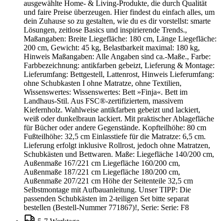
ausgewählte Home- & Living-Produkte, die durch Qualität
und faire Preise überzeugen. Hier findest du einfach alles, um
dein Zuhause so zu gestalten, wie du es dir vorstellst: smarte
Lösungen, zeitlose Basics und inspirierende Trends.,
Maßangaben: Breite Liegefläche: 180 cm, Länge Liegefläche:
200 cm, Gewicht: 45 kg, Belastbarkeit maximal: 180 kg,
Hinweis Maßangaben: Alle Angaben sind ca.-Maße., Farbe:
Farbbezeichnung: antikfarben gebeizt, Lieferung & Montage:
Lieferumfang: Bettgestell, Lattenrost, Hinweis Lieferumfang:
ohne Schubkasten I ohne Matratze, ohne Textilien,
Wissenswertes: Wissenswertes: Bett »Finja«. Bett im
Landhaus-Stil. Aus FSC®-zertifiziertem, massivem
Kiefernholz. Wahlweise antikfarben gebeizt und lackiert,
weiß oder dunkelbraun lackiert. Mit praktischer Ablagefläche
für Bücher oder andere Gegenstände. Kopfteilhöhe: 80 cm
Fußteilhöhe: 32,5 cm Einlasstiefe für die Matratze: 6,5 cm.
Lieferung erfolgt inklusive Rollrost, jedoch ohne Matratzen,
Schubkästen und Bettwaren. Maße: Liegefläche 140/200 cm,
Außenmaße 167/221 cm Liegefläche 160/200 cm,
Außenmaße 187/221 cm Liegefläche 180/200 cm,
Außenmaße 207/221 cm Höhe der Seitenteile 32,5 cm
Selbstmontage mit Aufbauanleitung. Unser TIPP: Die
passenden Schubkästen im 2-teiligen Set bitte separat
bestellen (Bestell-Nummer 771867)!, Serie: Serie: F8