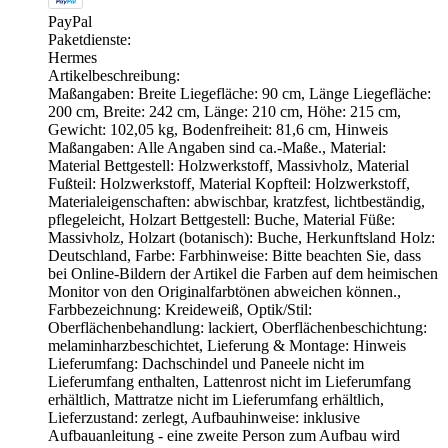
PayPal
Paketdienste:
Hermes
Artikelbeschreibung:
Maßangaben: Breite Liegefläche: 90 cm, Länge Liegefläche:
200 cm, Breite: 242 cm, Länge: 210 cm, Höhe: 215 cm,
Gewicht: 102,05 kg, Bodenfreiheit: 81,6 cm, Hinweis
Maßangaben: Alle Angaben sind ca.-Maße., Material:
Material Bettgestell: Holzwerkstoff, Massivholz, Material
Fußteil: Holzwerkstoff, Material Kopfteil: Holzwerkstoff,
Materialeigenschaften: abwischbar, kratzfest, lichtbeständig,
pflegeleicht, Holzart Bettgestell: Buche, Material Füße:
Massivholz, Holzart (botanisch): Buche, Herkunftsland Holz:
Deutschland, Farbe: Farbhinweise: Bitte beachten Sie, dass
bei Online-Bildern der Artikel die Farben auf dem heimischen
Monitor von den Originalfarbtönen abweichen können.,
Farbbezeichnung: Kreideweiß, Optik/Stil:
Oberflächenbehandlung: lackiert, Oberflächenbeschichtung:
melaminharzbeschichtet, Lieferung & Montage: Hinweis
Lieferumfang: Dachschindel und Paneele nicht im
Lieferumfang enthalten, Lattenrost nicht im Lieferumfang
erhältlich, Mattratze nicht im Lieferumfang erhältlich,
Lieferzustand: zerlegt, Aufbauhinweise: inklusive
Aufbauanleitung - eine zweite Person zum Aufbau wird