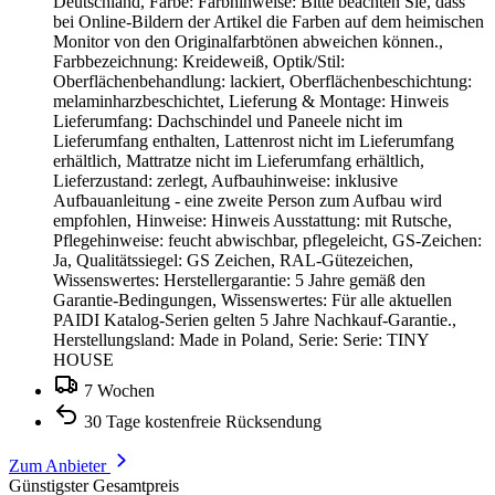
Deutschland, Farbe: Farbhinweise: Bitte beachten Sie, dass
bei Online-Bildern der Artikel die Farben auf dem heimischen
Monitor von den Originalfarbtönen abweichen können.,
Farbbezeichnung: Kreideweiß, Optik/Stil:
Oberflächenbehandlung: lackiert, Oberflächenbeschichtung:
melaminharzbeschichtet, Lieferung & Montage: Hinweis
Lieferumfang: Dachschindel und Paneele nicht im
Lieferumfang enthalten, Lattenrost nicht im Lieferumfang
erhältlich, Mattratze nicht im Lieferumfang erhältlich,
Lieferzustand: zerlegt, Aufbauhinweise: inklusive
Aufbauanleitung - eine zweite Person zum Aufbau wird
empfohlen, Hinweise: Hinweis Ausstattung: mit Rutsche,
Pflegehinweise: feucht abwischbar, pflegeleicht, GS-Zeichen:
Ja, Qualitätssiegel: GS Zeichen, RAL-Gütezeichen,
Wissenswertes: Herstellergarantie: 5 Jahre gemäß den
Garantie-Bedingungen, Wissenswertes: Für alle aktuellen
PAIDI Katalog-Serien gelten 5 Jahre Nachkauf-Garantie.,
Herstellungsland: Made in Poland, Serie: Serie: TINY
HOUSE
7 Wochen
30 Tage kostenfreie Rücksendung
Zum Anbieter
Günstigster Gesamtpreis