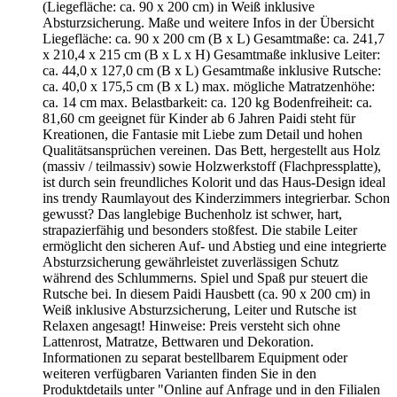
(Liegefläche: ca. 90 x 200 cm) in Weiß inklusive
Absturzsicherung. Maße und weitere Infos in der Übersicht
Liegefläche: ca. 90 x 200 cm (B x L) Gesamtmaße: ca. 241,7
x 210,4 x 215 cm (B x L x H) Gesamtmaße inklusive Leiter:
ca. 44,0 x 127,0 cm (B x L) Gesamtmaße inklusive Rutsche:
ca. 40,0 x 175,5 cm (B x L) max. mögliche Matratzenhöhe:
ca. 14 cm max. Belastbarkeit: ca. 120 kg Bodenfreiheit: ca.
81,60 cm geeignet für Kinder ab 6 Jahren Paidi steht für
Kreationen, die Fantasie mit Liebe zum Detail und hohen
Qualitätsansprüchen vereinen. Das Bett, hergestellt aus Holz
(massiv / teilmassiv) sowie Holzwerkstoff (Flachpressplatte),
ist durch sein freundliches Kolorit und das Haus-Design ideal
ins trendy Raumlayout des Kinderzimmers integrierbar. Schon
gewusst? Das langlebige Buchenholz ist schwer, hart,
strapazierfähig und besonders stoßfest. Die stabile Leiter
ermöglicht den sicheren Auf- und Abstieg und eine integrierte
Absturzsicherung gewährleistet zuverlässigen Schutz
während des Schlummerns. Spiel und Spaß pur steuert die
Rutsche bei. In diesem Paidi Hausbett (ca. 90 x 200 cm) in
Weiß inklusive Absturzsicherung, Leiter und Rutsche ist
Relaxen angesagt! Hinweise: Preis versteht sich ohne
Lattenrost, Matratze, Bettwaren und Dekoration.
Informationen zu separat bestellbarem Equipment oder
weiteren verfügbaren Varianten finden Sie in den
Produktdetails unter "Online auf Anfrage und in den Filialen