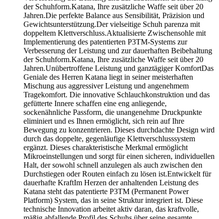
der Schuhform.Katana, Ihre zusätzliche Waffe seit über 20
Jahren.Die perfekte Balance aus Sensibilität, Präzision und
Gewichtsunterstützung.Der vielseitige Schuh parenza mit
doppeltem Klettverschluss.Aktualisierte Zwischensohle mit
Implementierung des patentierten P3TM-Systems zur
Verbesserung der Leistung und zur dauerhaften Beibehaltung
der Schuhform.Katana, Ihre zusätzliche Waffe seit über 20
Jahren.Unübertroffene Leistung und ganztägiger KomfortDas
Geniale des Herren Katana liegt in seiner meisterhaften
Mischung aus aggressiver Leistung und angenehmem
Tragekomfort. Die innovative Schlauchkonstruktion und das
gefütterte Innere schaffen eine eng anliegende,
sockenähnliche Passform, die unangenehme Druckpunkte
eliminiert und es Ihnen ermöglicht, sich rein auf Ihre
Bewegung zu konzentrieren. Dieses durchdachte Design wird
durch das doppelte, gegenläufige Klettverschlusssystem
ergänzt. Dieses charakteristische Merkmal ermöglicht
Mikroeinstellungen und sorgt für einen sicheren, individuellen
Halt, der sowohl schnell anzulegen als auch zwischen den
Durchstiegen oder Routen einfach zu lösen ist.Entwickelt für
dauerhafte KraftIm Herzen der anhaltenden Leistung des
Katana steht das patentierte P3TM (Permanent Power
Platform) System, das in seine Struktur integriert ist. Diese
technische Innovation arbeitet aktiv daran, das kraftvolle,
mäßig abfallende Profil des Schuhs über seine gesamte