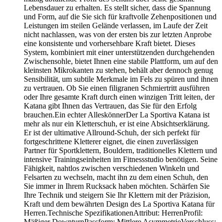
Lebensdauer zu erhalten. Es stellt sicher, dass die Spannung
und Form, auf die Sie sich für kraftvolle Zehenpositionen und
Leistungen im steilen Gelände verlassen, im Laufe der Zeit
nicht nachlassen, was von der ersten bis zur letzten Anprobe
eine konsistente und vorhersehbare Kraft bietet. Dieses
System, kombiniert mit einer unterstützenden durchgehenden
Zwischensohle, bietet Ihnen eine stabile Plattform, um auf den
kleinsten Mikrokanten zu stehen, behält aber dennoch genug
Sensibilität, um subtile Merkmale im Fels zu spüren und ihnen
zu vertrauen. Ob Sie einen filigranen Schmiertritt ausführen
oder Ihre gesamte Kraft durch einen winzigen Tritt leiten, der
Katana gibt Ihnen das Vertrauen, das Sie für den Erfolg
brauchen.Ein echter AlleskönnerDer La Sportiva Katana ist
mehr als nur ein Kletterschuh, er ist eine Absichtserklärung.
Er ist der ultimative Allround-Schuh, der sich perfekt für
fortgeschrittene Kletterer eignet, die einen zuverlässigen
Partner für Sportklettern, Bouldern, traditionelles Klettern und
intensive Trainingseinheiten im Fitnessstudio benötigen. Seine
Fähigkeit, nahtlos zwischen verschiedenen Winkeln und
Felsarten zu wechseln, macht ihn zu dem einen Schuh, den
Sie immer in Ihrem Rucksack haben möchten. Schärfen Sie
Ihre Technik und steigern Sie Ihr Klettern mit der Präzision,
Kraft und dem bewährten Design des La Sportiva Katana für
Herren.Technische SpezifikationenAttribut: HerrenProfil:
Mäßiger DownturnPassform: Mittlere AsymmetrieVerschluss: