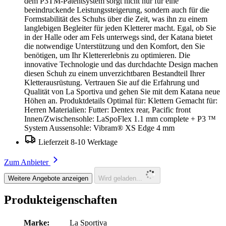
dem P3TM-Patentsystem sorgt nicht nur für eine
beeindruckende Leistungssteigerung, sondern auch für die
Formstabilität des Schuhs über die Zeit, was ihn zu einem
langlebigen Begleiter für jeden Kletterer macht. Egal, ob Sie
in der Halle oder am Fels unterwegs sind, der Katana bietet
die notwendige Unterstützung und den Komfort, den Sie
benötigen, um Ihr Klettererlebnis zu optimieren. Die
innovative Technologie und das durchdachte Design machen
diesen Schuh zu einem unverzichtbaren Bestandteil Ihrer
Kletterausrüstung. Vertrauen Sie auf die Erfahrung und
Qualität von La Sportiva und gehen Sie mit dem Katana neue
Höhen an. Produktdetails Optimal für: Klettern Gemacht für:
Herren Materialien: Futter: Dentex rear, Pacific front
Innen/Zwischensohle: LaSpoFlex 1.1 mm complete + P3 ™
System Aussensohle: Vibram® XS Edge 4 mm
Lieferzeit 8-10 Werktage
Zum Anbieter
Weitere Angebote anzeigen
Wird geladen...
Produkteigenschaften
Marke:
La Sportiva