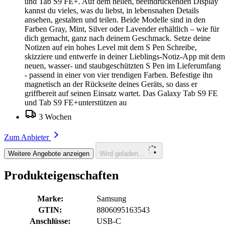
und Tab S9 FE+. Auf dem hellen, beeindruckenden Display
kannst du vieles, was du liebst, in lebensnahen Details
ansehen, gestalten und teilen. Beide Modelle sind in den
Farben Gray, Mint, Silver oder Lavender erhältlich – wie für
dich gemacht, ganz nach deinem Geschmack. Setze deine
Notizen auf ein hohes Level mit dem S Pen Schreibe,
skizziere und entwerfe in deiner Lieblings-Notiz-App mit dem
neuen, wasser- und staubgeschützten S Pen im Lieferumfang
- passend in einer von vier trendigen Farben. Befestige ihn
magnetisch an der Rückseite deines Geräts, so dass er
griffbereit auf seinen Einsatz wartet. Das Galaxy Tab S9 FE
und Tab S9 FE+unterstützen au
3 Wochen
Zum Anbieter
Weitere Angebote anzeigen
Wird geladen...
Produkteigenschaften
Marke:
Samsung
GTIN:
8806095163543
Anschlüsse:
USB-C