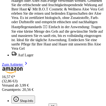
Haargel oder After-Sun-Pflege verwendet werden. Genießen
Sie die erfrischende und feuchtigkeitsspendende Wirkung auf
Ihrer Haut 🍃 Mit B.O.T Cosmetic & Wellness Aloe Vera Gel
erleben Sie die reinen und heilenden Eigenschaften der Aloe
Vera. Es ist zertifiziert biologisch, ohne Zusatzstoffe, Farb-
oder Duftstoffe und entspricht ethischen und nachhaltigen
Hautpflegestandards 💆‍♀️ Einfach in der Anwendung: Tragen
Sie eine kleine Menge des Gels auf die gewünschte Stelle auf
und massieren Sie es sanft ein, bis es vollständig eingezogen
ist. Ideal für die tägliche Anwendung. Entdecken Sie eine
sanfte Pflege für Ihre Haut und Haare mit unserem Bio Aloe
Vera Gel
Auf Lager
Zum Anbieter
16,57 €*
(32,86 €/l)
Versand ab 3,99 €
Gesamtpreis: 20,56 €
Shop-Info