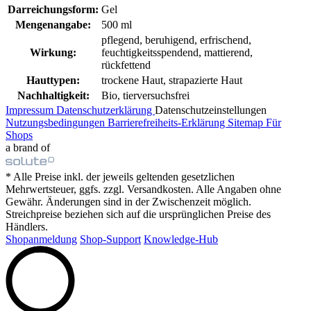
Darreichungsform:
Gel
Mengenangabe:
500 ml
pflegend, beruhigend, erfrischend,
Wirkung:
feuchtigkeitsspendend, mattierend,
rückfettend
Hauttypen:
trockene Haut, strapazierte Haut
Nachhaltigkeit:
Bio, tierversuchsfrei
Impressum
Datenschutzerklärung
Datenschutzeinstellungen
Nutzungsbedingungen
Barrierefreiheits-Erklärung
Sitemap
Für
Shops
a brand of
* Alle Preise inkl. der jeweils geltenden gesetzlichen
Mehrwertsteuer, ggfs. zzgl. Versandkosten. Alle Angaben ohne
Gewähr. Änderungen sind in der Zwischenzeit möglich.
Streichpreise beziehen sich auf die ursprünglichen Preise des
Händlers.
Shopanmeldung
Shop-Support
Knowledge-Hub