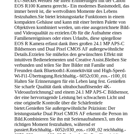
EU-Stecker.Werden Sie Ihren Erinnerungen mit der Canon
EOS R100 Kamera gerecht.- Ein modernes Basismodell, das
immer bereit ist, die wertvollsten Momente des Lebens
festzuhalten.Sie bietet leistungsstarke Funktionen in einem
kompakten Gehäuse und kann mit einer breiten Palette von
Objektiven kombiniert werden, um eine ausgezeichnete Bild-
und Videoqualität zu erzielen.Ob für die Aufnahme eines
Familienereignisses oder eines Urlaubs, diese spiegellose
EOS R Kamera erfasst dank ihres großen 24.1 MP APS-C
Bildsensors und Dual Pixel CMOS AF außergewöhnliche
Details.Erzielen Sie mühelos den gewünschten Effekt mit
intuitiven Bedienelementen und Creative Assist.Bleiben Sie
verbunden und teilen Sie Ihre Bilder mit Familie und
Freunden dank Bluetooth1-Konnektivität und High-Speed-
Wi-Fi1-Übertragung.Reichhaltig.- 6052c030_eos.- r100_01
Halten Sie Erinnerungen für ein Leben lang fest. Genießen
Sie scharfe Qualität dank ultrahochauflösender 4K-
Videoaufzeichnung2 und einem 24.1 MP APS-C Bildsensor,
der eine hervorragende Leistung bei schwachem Licht und
eine originelle Kontrolle über die Schärfentiefe
bietet.Genießen Sie außergewöhnliche Präzision: Der
leistungsstarke Dual Pixel CMOS AF erkennt die Person im
Bild.Kombinieren Sie ihn mit Serienaufnahmen3, um den
richtigen Moment festzuhalten, während er
passiert.Reichhaltig.- 6052c030_eos.- r100_02 reichhaltig.-