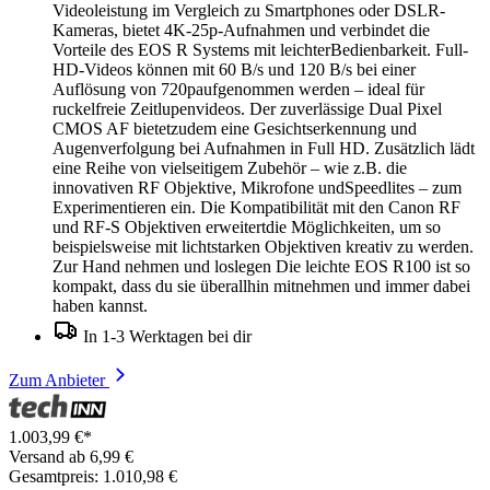
Videoleistung im Vergleich zu Smartphones oder DSLR-
Kameras, bietet 4K-25p-Aufnahmen und verbindet die
Vorteile des EOS R Systems mit leichterBedienbarkeit. Full-
HD-Videos können mit 60 B/s und 120 B/s bei einer
Auflösung von 720paufgenommen werden – ideal für
ruckelfreie Zeitlupenvideos. Der zuverlässige Dual Pixel
CMOS AF bietetzudem eine Gesichtserkennung und
Augenverfolgung bei Aufnahmen in Full HD. Zusätzlich lädt
eine Reihe von vielseitigem Zubehör – wie z.B. die
innovativen RF Objektive, Mikrofone undSpeedlites – zum
Experimentieren ein. Die Kompatibilität mit den Canon RF
und RF-S Objektiven erweitertdie Möglichkeiten, um so
beispielsweise mit lichtstarken Objektiven kreativ zu werden.
Zur Hand nehmen und loslegen Die leichte EOS R100 ist so
kompakt, dass du sie überallhin mitnehmen und immer dabei
haben kannst.
In 1-3 Werktagen bei dir
Zum Anbieter
1.003,99 €*
Versand ab 6,99 €
Gesamtpreis: 1.010,98 €