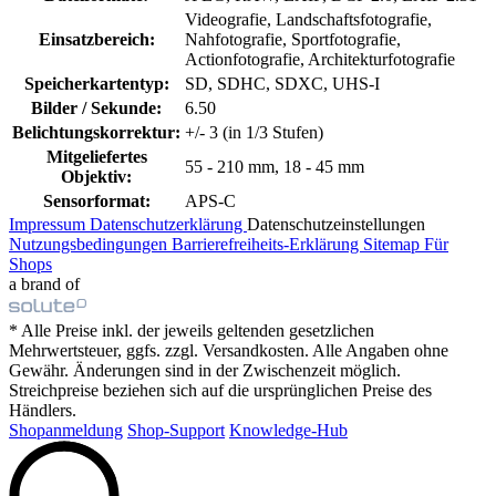
Videografie, Landschaftsfotografie,
Einsatzbereich:
Nahfotografie, Sportfotografie,
Actionfotografie, Architekturfotografie
Speicherkartentyp:
SD, SDHC, SDXC, UHS-I
Bilder / Sekunde:
6.50
Belichtungskorrektur:
+/- 3 (in 1/3 Stufen)
Mitgeliefertes
55 - 210 mm, 18 - 45 mm
Objektiv:
Sensorformat:
APS-C
Impressum
Datenschutzerklärung
Datenschutzeinstellungen
Nutzungsbedingungen
Barrierefreiheits-Erklärung
Sitemap
Für
Shops
a brand of
* Alle Preise inkl. der jeweils geltenden gesetzlichen
Mehrwertsteuer, ggfs. zzgl. Versandkosten. Alle Angaben ohne
Gewähr. Änderungen sind in der Zwischenzeit möglich.
Streichpreise beziehen sich auf die ursprünglichen Preise des
Händlers.
Shopanmeldung
Shop-Support
Knowledge-Hub