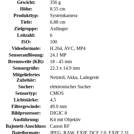
Gewicht:
356 g
Höhe:
8.55 cm
Produkttyp:
Systemkamera
Tiefe:
6.88 cm
Zielgruppe:
Anfänger
Leitzahl:
6
ISO:
100
Videoformate:
H.264, AVC, MP4
Sensorauflösung:
24.1 MP
Brennweite (KB):
18 - 45 mm
Sensorgröße:
22.3 x 14.9 mm
Mitgeliefertes
Netzteil, Akku, Ladegerät
Zubehör:
Sucher:
elektronischer Sucher
Sensortyp:
CMOS
Lichtstärke:
4,5
Filtergewinde:
49.0 mm
Bildprozessor:
DIGIC 8
Ausführung:
Kit mit Objektiv
Bajonett-Anschluss:
Canon RF
Dateiformate:
JPEG, RAW, EXIF, DCF 2.0, EXIF 2.31