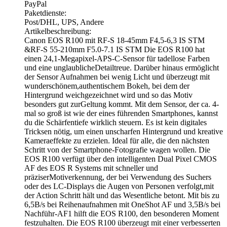
PayPal
Paketdienste:
Post/DHL, UPS, Andere
Artikelbeschreibung:
Canon EOS R100 mit RF-S 18-45mm F4,5-6,3 IS STM
&RF-S 55-210mm F5.0-7.1 IS STM Die EOS R100 hat
einen 24,1-Megapixel-APS-C-Sensor für tadellose Farben
und eine unglaublicheDetailtreue. Darüber hinaus ermöglicht
der Sensor Aufnahmen bei wenig Licht und überzeugt mit
wunderschönem,authentischem Bokeh, bei dem der
Hintergrund weichgezeichnet wird und so das Motiv
besonders gut zurGeltung kommt. Mit dem Sensor, der ca. 4-
mal so groß ist wie der eines führenden Smartphones, kannst
du die Schärfentiefe wirklich steuern. Es ist kein digitales
Tricksen nötig, um einen unscharfen Hintergrund und kreative
Kameraeffekte zu erzielen. Ideal für alle, die den nächsten
Schritt von der Smartphone-Fotografie wagen wollen. Die
EOS R100 verfügt über den intelligenten Dual Pixel CMOS
AF des EOS R Systems mit schneller und
präziserMotiverkennung, der bei Verwendung des Suchers
oder des LC-Displays die Augen von Personen verfolgt,mit
der Action Schritt hält und das Wesentliche betont. Mit bis zu
6,5B/s bei Reihenaufnahmen mit OneShot AF und 3,5B/s bei
Nachführ-AF1 hilft die EOS R100, den besonderen Moment
festzuhalten. Die EOS R100 überzeugt mit einer verbesserten