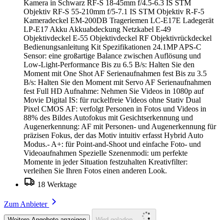
Kamera in Schwarz RF-S 18-45mm f/4.5-6.3 IS STM
Objektiv RF-S 55-210mm f/5-7.1 IS STM Objektiv R-F-5
Kameradeckel EM-200DB Trageriemen LC-E17E Ladegerät
LP-E17 Akku Akkuabdeckung Netzkabel E-49
Objektivdeckel E-55 Objektivdeckel RF Objektivrückdeckel
Bedienungsanleitung Kit Spezifikationen 24.1MP APS-C
Sensor: eine großartige Balance zwischen Auflösung und
Low-Light-Performance Bis zu 6.5 B/s: Halten Sie den
Moment mit One Shot AF Serienaufnahmen fest Bis zu 3.5
B/s: Halten Sie den Moment mit Servo AF Serienaufnahmen
fest Full HD Aufnahme: Nehmen Sie Videos in 1080p auf
Movie Digital IS: für ruckelfreie Videos ohne Stativ Dual
Pixel CMOS AF: verfolgt Personen in Fotos und Videos in
88% des Bildes Autofokus mit Gesichtserkennung und
Augenerkennung: AF mit Personen- und Augenerkennung für
präzisen Fokus, der das Motiv intuitiv erfasst Hybrid Auto
Modus.- A+: für Point-and-Shoot und einfache Foto- und
Videoaufnahmen Spezielle Szenenmodi: um perfekte
Momente in jeder Situation festzuhalten Kreativfilter:
verleihen Sie Ihren Fotos einen anderen Look.
18 Werktage
Zum Anbieter
Weitere Angebote anzeigen
Wird geladen...