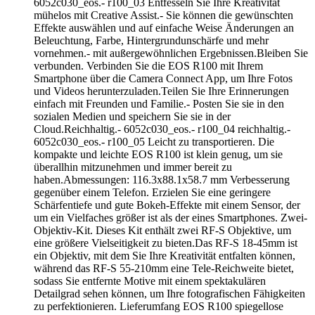
6052c030_eos.- r100_03 Entfesseln Sie Ihre Kreativität
mühelos mit Creative Assist.- Sie können die gewünschten
Effekte auswählen und auf einfache Weise Änderungen an
Beleuchtung, Farbe, Hintergrundunschärfe und mehr
vornehmen.- mit außergewöhnlichen Ergebnissen.Bleiben Sie
verbunden. Verbinden Sie die EOS R100 mit Ihrem
Smartphone über die Camera Connect App, um Ihre Fotos
und Videos herunterzuladen.Teilen Sie Ihre Erinnerungen
einfach mit Freunden und Familie.- Posten Sie sie in den
sozialen Medien und speichern Sie sie in der
Cloud.Reichhaltig.- 6052c030_eos.- r100_04 reichhaltig.-
6052c030_eos.- r100_05 Leicht zu transportieren. Die
kompakte und leichte EOS R100 ist klein genug, um sie
überallhin mitzunehmen und immer bereit zu
haben.Abmessungen: 116.3x88.1x58.7 mm Verbesserung
gegenüber einem Telefon. Erzielen Sie eine geringere
Schärfentiefe und gute Bokeh-Effekte mit einem Sensor, der
um ein Vielfaches größer ist als der eines Smartphones. Zwei-
Objektiv-Kit. Dieses Kit enthält zwei RF-S Objektive, um
eine größere Vielseitigkeit zu bieten.Das RF-S 18-45mm ist
ein Objektiv, mit dem Sie Ihre Kreativität entfalten können,
während das RF-S 55-210mm eine Tele-Reichweite bietet,
sodass Sie entfernte Motive mit einem spektakulären
Detailgrad sehen können, um Ihre fotografischen Fähigkeiten
zu perfektionieren. Lieferumfang EOS R100 spiegellose