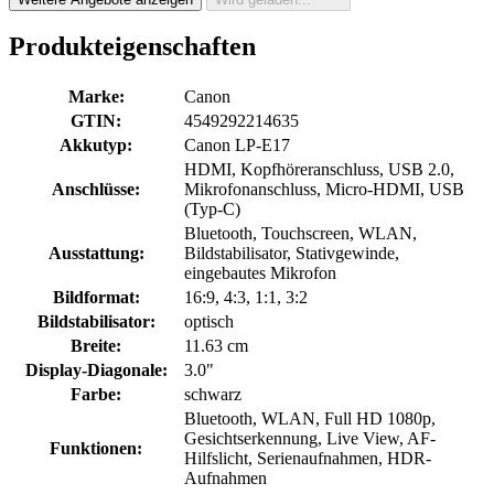
Produkteigenschaften
Marke:
Canon
GTIN:
4549292214635
Akkutyp:
Canon LP-E17
HDMI, Kopfhöreranschluss, USB 2.0,
Anschlüsse:
Mikrofonanschluss, Micro-HDMI, USB
(Typ-C)
Bluetooth, Touchscreen, WLAN,
Ausstattung:
Bildstabilisator, Stativgewinde,
eingebautes Mikrofon
Bildformat:
16:9, 4:3, 1:1, 3:2
Bildstabilisator:
optisch
Breite:
11.63 cm
Display-Diagonale:
3.0"
Farbe:
schwarz
Bluetooth, WLAN, Full HD 1080p,
Gesichtserkennung, Live View, AF-
Funktionen:
Hilfslicht, Serienaufnahmen, HDR-
Aufnahmen