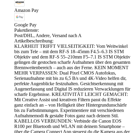
Amazon Pay
Google Pay
Paketdienste:
Post/DHL, Andere, Versand nach A
Artikelbeschreibung:
KLARHEIT TRIFFT VIELSEITIGKEIT: Vom Weitwinkel
bis zum Tele – mit dem RF-S 18–45mm F4.5–6.3 IS STM
Objektiv und dem RF-S 55–210mm F5–7.1 IS STM Objektiv
gelingen dir gestochen scharfe Aufnahmen über den gesamten
Brennweitenbereich – auch aus der Ferne. KEIN MOMENT
MEHR VERPASSEN: Dual Pixel CMOS Autofokus,
Serienaufnahme mit bis zu 6,5 B/s und 4K-Video helfen dir,
perfekte Augenblicke festzuhalten. Gesichtserkennung mit
Augenerfassung und Digital IS reduzieren Verwacklungen für
scharfe Ergebnisse. KREATIVITÄT LEICHT GEMACHT:
Mit Creative Assist und kreativen Filtern passt du Effekte
ganz einfach an – von Helligkeit über Hintergrundunschärfe
bis zu Farbstimmungen. Experimentiere mit verschiedenen
Aufnahmemodi & gestalte Fotos ganz nach deinem Stil.
KABELLOS VERBUNDEN: Verbinde die Canon EOS
R100 per Bluetooth und WLAN mit deinem Smartphone –
über die Camera Connect App steuerst du die Kamera aus der