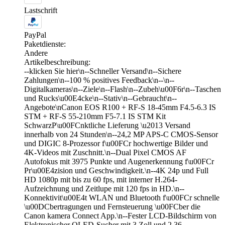
Lastschrift
PayPal
Paketdienste:
Andere
Artikelbeschreibung:
--klicken Sie hier\n--Schneller Versand\n--Sichere
Zahlungen\n--100 % positives Feedback\n--\n--
Digitalkameras\n--Ziele\n--Flash\n--Zubeh\u00F6r\n--Taschen
und Rucks\u00E4cke\n--Stativ\n--Gebraucht\n--
Angebote\nCanon EOS R100 + RF-S 18-45mm F4.5-6.3 IS
STM + RF-S 55-210mm F5-7.1 IS STM Kit
SchwarzP\u00FCnktliche Lieferung \u2013 Versand
innerhalb von 24 Stunden\n--24,2 MP APS-C CMOS-Sensor
und DIGIC 8-Prozessor f\u00FCr hochwertige Bilder und
4K-Videos mit Zuschnitt.\n--Dual Pixel CMOS AF
Autofokus mit 3975 Punkte und Augenerkennung f\u00FCr
Pr\u00E4zision und Geschwindigkeit.\n--4K 24p und Full
HD 1080p mit bis zu 60 fps, mit interner H.264-
Aufzeichnung und Zeitlupe mit 120 fps in HD.\n--
Konnektivit\u00E4t WLAN und Bluetooth f\u00FCr schnelle
\u00DCbertragungen und Fernsteuerung \u00FCber die
Canon kamera Connect App.\n--Fester LCD-Bildschirm von
Elektronischer OLED-Sucher mit 3 Zoll und 2,36