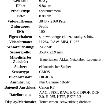
Gewicht:
670 g
Höhe:
9.84 cm
Produkttyp:
Systemkamera
Tiefe:
8.84 cm
Videoauflösung:
3840 x 2160 Pixel
Zielgruppe:
Profis
ISO:
100
Eigenschaften:
spritzwassergeschützt, staubgeschützt
Videoformate:
H.264, RAW, MP4, H.265
Sensorauflösung:
24.2 MP
Sensorgröße:
35.9 x 23.9 mm
Mitgeliefertes
Trageriemen, Akku, Netzkabel, Ladegerät
Zubehör:
Sucher:
elektronischer Sucher
Sensortyp:
CMOS
Bildprozessor:
DIGIC X
Ausführung:
Nur Gehäuse / Body
Bajonett-Anschluss:
Canon RF
AAC, JPEG, RAW, EXIF, DPOF, DCF
Dateiformate:
2.0, H.265, HEIF, EXIF 2.31
Display-Merkmale:
Touchscreen, schwenkbar, drehbar