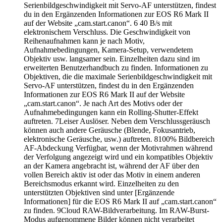
Serienbildgeschwindigkeit mit Servo-AF unterstützen, findest
du in den Ergänzenden Informationen zur EOS R6 Mark II
auf der Website „cam.start.canon“. 6 40 B/s mit
elektronischem Verschluss. Die Geschwindigkeit von
Reihenaufnahmen kann je nach Motiv,
Aufnahmebedingungen, Kamera-Setup, verwendetem
Objektiv usw. langsamer sein. Einzelheiten dazu sind im
erweiterten Benutzerhandbuch zu finden. Informationen zu
Objektiven, die die maximale Serienbildgeschwindigkeit mit
Servo-AF unterstützen, findest du in den Ergänzenden
Informationen zur EOS R6 Mark II auf der Website
„cam.start.canon“. Je nach Art des Motivs oder der
Aufnahmebedingungen kann ein Rolling-Shutter-Effekt
auftreten. 7Leiser Auslöser. Neben dem Verschlussgeräusch
können auch andere Geräusche (Blende, Fokusantrieb,
elektronische Geräusche, usw.) auftreten. 8100% Bildbereich
AF-Abdeckung Verfügbar, wenn der Motivrahmen während
der Verfolgung angezeigt wird und ein kompatibles Objektiv
an der Kamera angebracht ist, während der AF über den
vollen Bereich aktiv ist oder das Motiv in einem anderen
Bereichsmodus erkannt wird. Einzelheiten zu den
unterstützten Objektiven sind unter [Ergänzende
Informationen] für die EOS R6 Mark II auf „cam.start.canon“
zu finden. 9Cloud RAW-Bildverarbeitung. Im RAW-Burst-
Modus aufgenommene Bilder können nicht verarbeitet