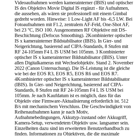
Videoaufnahmen werden kamerainterner (IBIS) und optischer
IS des Objektivs Movie Digital IS ergänzt - für Aufnahmen,
die aussehen, als wären sie professionell mit einem Gimbal
gedreht worden. Hinweise: 1 Low-Light AF bis -6,5 LW. Bei
Fotoaufnahmen mit F1.2, zentralem AF-Feld, One-Shot AF,
bei 23 °C, ISO 100. Ausgenommen RF Objektive mit DS-
Beschichtung (Defocus Smoothing). 2Kombinierter optischer
IS x kamerainterner Bildstabilisator (IBIS). In Gier- und
Neigerichtung, basierend auf CIPA-Standards, 8 Stufen mit
RF 24-105mm F4 L IS USM bei 105mm. 3 Kombinierter
optischer IS x kamerainterner Bildstabilisator (IBIS). Unter
allen Digitalkameras mit Wechselobjektiv. Stand 2. November
2022 (Canon Untersuchung). Die IS-Leistung ist die gleiche
wie bei der EOS R3, EOS R5, EOS R6 und EOS R7.
4Kombinierter optischer IS x kamerainterner Bildstabilisator
(IBIS). In Gier- und Neigerichtung, basierend auf CIPA-
Standards, 8 Stufen mit RF 24-105mm F4 L IS USM bei
105mm. Je nach Kaufdatum ist es möglich, dass für das
Objektiv eine Firmware-Aktualisierung erforderlich ist. 512
B/s mit mechanischem Verschluss. Die Geschwindigkeit von
Reihenaufnahmen kann je nach Motiv,
Aufnahmebedingungen, Akkutyp-/zustand oder Akkugriff,
Kamera-Setup, verwendetem Objektiv usw. langsamer sein.
Einzelheiten dazu sind im erweiterten Benutzerhandbuch zu
finden. Informationen zu Objektiven, die die maximale