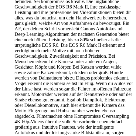
befinden. Sei kompromisslos kreativ. Die unglaubliche
Geschwindigkeit der EOS R6 Mark II, ihre erstklassige
Leistung und ihre professionellen Videofunktionen bieten dir
alles, was du brauchst, um dein Handwerk zu beherrschen,
ganz gleich, welche Art von Aufnahmen du bevorzugst. Ein
AF, der deinen Schritt vorhersieht Canons Autofokus mit
Deep-Learning-Algorithmen der nächsten Generation bietet
eine noch höhere Leistung, bis zu 80% schneller als die
ursprüngliche EOS R6. Die EOS R6 Mark II erkennt und
verfolgt noch mehr Motive mit noch höherer
Geschwindigkeit, Zuverlässigkeit und Präzision. Bei
Menschen erkennt die Kamera unter anderem Augen,
Gesichter, Köpfe und Körper. Bei Katzen werden wilde
sowie zahme Katzen erkannt, ob klein oder groß. Hunde
werden von Dalmatinern bis zu Dingos problemlos erkannt.
Vögel erkennt die Kamera selbst im Flug. Wenn du Autos vor
der Linse hast, werden sogar die Fahrer im offenen Fahrzeug
erkannt. Motorräder werden auf der Rennstrecke oder auf der
Straße ebenso gut erkannt. Egal ob Dampflok, Elektrozug
oder Diesellokomotive, auch hier erkennt die Kamera das
Motiv. Flugzeuge und Hubschrauber werden ebenso
abgedeckt. Filmemachen ohne Kompromisse Oversampling
4K 60p-Videos über die volle Sensorbreite sehen einfach
großartig aus. Intuitive Features, wie der intelligente
Autofokus und der leistungsstarke Bildstabilisator, sorgen