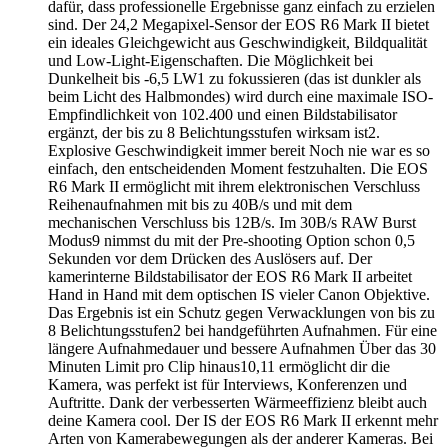
dafür, dass professionelle Ergebnisse ganz einfach zu erzielen
sind. Der 24,2 Megapixel-Sensor der EOS R6 Mark II bietet
ein ideales Gleichgewicht aus Geschwindigkeit, Bildqualität
und Low-Light-Eigenschaften. Die Möglichkeit bei
Dunkelheit bis -6,5 LW1 zu fokussieren (das ist dunkler als
beim Licht des Halbmondes) wird durch eine maximale ISO-
Empfindlichkeit von 102.400 und einen Bildstabilisator
ergänzt, der bis zu 8 Belichtungsstufen wirksam ist2.
Explosive Geschwindigkeit immer bereit Noch nie war es so
einfach, den entscheidenden Moment festzuhalten. Die EOS
R6 Mark II ermöglicht mit ihrem elektronischen Verschluss
Reihenaufnahmen mit bis zu 40B/s und mit dem
mechanischen Verschluss bis 12B/s. Im 30B/s RAW Burst
Modus9 nimmst du mit der Pre-shooting Option schon 0,5
Sekunden vor dem Drücken des Auslösers auf. Der
kamerinterne Bildstabilisator der EOS R6 Mark II arbeitet
Hand in Hand mit dem optischen IS vieler Canon Objektive.
Das Ergebnis ist ein Schutz gegen Verwacklungen von bis zu
8 Belichtungsstufen2 bei handgeführten Aufnahmen. Für eine
längere Aufnahmedauer und bessere Aufnahmen Über das 30
Minuten Limit pro Clip hinaus10,11 ermöglicht dir die
Kamera, was perfekt ist für Interviews, Konferenzen und
Auftritte. Dank der verbesserten Wärmeeffizienz bleibt auch
deine Kamera cool. Der IS der EOS R6 Mark II erkennt mehr
Arten von Kamerabewegungen als der anderer Kameras. Bei