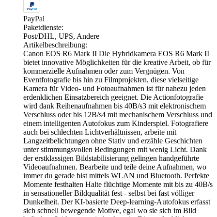
PayPal
Paketdienste:
Post/DHL, UPS, Andere
Artikelbeschreibung:
Canon EOS R6 Mark II Die Hybridkamera EOS R6 Mark II
bietet innovative Möglichkeiten für die kreative Arbeit, ob für
kommerzielle Aufnahmen oder zum Vergnügen. Von
Eventfotografie bis hin zu Filmprojekten, diese vielseitige
Kamera für Video- und Fotoaufnahmen ist für nahezu jeden
erdenklichen Einsatzbereich geeignet. Die Actionfotografie
wird dank Reihenaufnahmen bis 40B/s3 mit elektronischem
Verschluss oder bis 12B/s4 mit mechanischem Verschluss und
einem intelligenten Autofokus zum Kinderspiel. Fotografiere
auch bei schlechten Lichtverhältnissen, arbeite mit
Langzeitbelichtungen ohne Stativ und erzähle Geschichten
unter stimmungsvollen Bedingungen mit wenig Licht. Dank
der erstklassigen Bildstabilisierung gelingen handgeführte
Videoaufnahmen. Bearbeite und teile deine Aufnahmen, wo
immer du gerade bist mittels WLAN und Bluetooth. Perfekte
Momente festhalten Halte flüchtige Momente mit bis zu 40B/s
in sensationeller Bildqualität fest - selbst bei fast völliger
Dunkelheit. Der KI-basierte Deep-learning-Autofokus erfasst
sich schnell bewegende Motive, egal wo sie sich im Bild