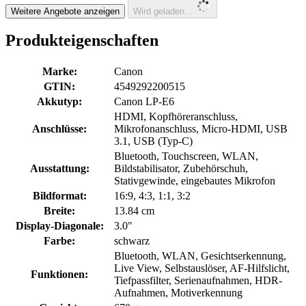
Weitere Angebote anzeigen
Wird geladen...
Produkteigenschaften
Marke:
Canon
GTIN:
4549292200515
Akkutyp:
Canon LP-E6
HDMI, Kopfhöreranschluss,
Anschlüsse:
Mikrofonanschluss, Micro-HDMI, USB
3.1, USB (Typ-C)
Bluetooth, Touchscreen, WLAN,
Ausstattung:
Bildstabilisator, Zubehörschuh,
Stativgewinde, eingebautes Mikrofon
Bildformat:
16:9, 4:3, 1:1, 3:2
Breite:
13.84 cm
Display-Diagonale:
3.0"
Farbe:
schwarz
Bluetooth, WLAN, Gesichtserkennung,
Live View, Selbstauslöser, AF-Hilfslicht,
Funktionen:
Tiefpassfilter, Serienaufnahmen, HDR-
Aufnahmen, Motiverkennung