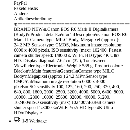
PayPal
Paketdienste:
Andere
Artikelbeschreibung:
\n===========================================
BRAND NEW\n.Canon EOS R6 Mark II Digitalkamera
(Body)\nProduct details\n\n \n \nDescription\nCanon EOS R6
Mark II. Camera type: MILC Body, Megapixel (approx.):
24.2 MP, Sensor type: CMOS, Maximum image resolution:
6000 x 4000 pixels. ISO sensitivity (max): 102400. Fastest
camera shutter speed: 1/8000 s. Wi-Fi. HD type: 4K Ultra
HD. Display diagonal: 7.62 cm (3\"), Touchscreen.
Viewfinder type: Electronic. Weight: 588 g. Product colour:
Black\n\nMain features\nGeneral\nCamera type MILC
Body\nMegapixel (approx.) 24.2 MP\nSensor type
CMOS\nMaximum image resolution 6000 x 4000
pixels\nISO sensitivity 100, 125, 160, 200, 250, 320, 400,
640, 800, 1600, 2000, 2500, 3200, 4000, 5000, 6400, 8000,
10000, 12800, 16000, 25600, 32000, 40000, 51200,
102400\nISO sensitivity (max) 102400\nFastest camera
shutter speed 1/8000 s\nWi-Fi Yes\nHD type 4K Ultra
HD\nDisplay e
1-5 Werktage