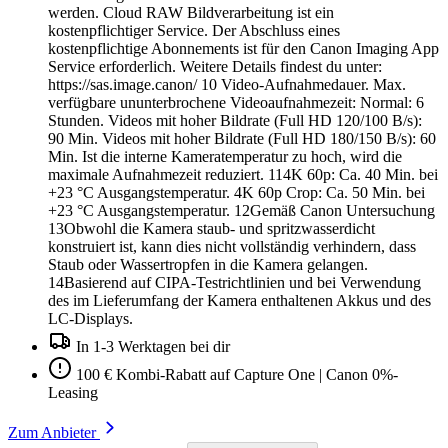
werden. Cloud RAW Bildverarbeitung ist ein
kostenpflichtiger Service. Der Abschluss eines
kostenpflichtige Abonnements ist für den Canon Imaging App
Service erforderlich. Weitere Details findest du unter:
https://sas.image.canon/ 10 Video-Aufnahmedauer. Max.
verfügbare ununterbrochene Videoaufnahmezeit: Normal: 6
Stunden. Videos mit hoher Bildrate (Full HD 120/100 B/s):
90 Min. Videos mit hoher Bildrate (Full HD 180/150 B/s): 60
Min. Ist die interne Kameratemperatur zu hoch, wird die
maximale Aufnahmezeit reduziert. 114K 60p: Ca. 40 Min. bei
+23 °C Ausgangstemperatur. 4K 60p Crop: Ca. 50 Min. bei
+23 °C Ausgangstemperatur. 12Gemäß Canon Untersuchung
13Obwohl die Kamera staub- und spritzwasserdicht
konstruiert ist, kann dies nicht vollständig verhindern, dass
Staub oder Wassertropfen in die Kamera gelangen.
14Basierend auf CIPA-Testrichtlinien und bei Verwendung
des im Lieferumfang der Kamera enthaltenen Akkus und des
LC-Displays.
In 1-3 Werktagen bei dir
100 € Kombi-Rabatt auf Capture One | Canon 0%-
Leasing
Zum Anbieter