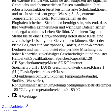
für extreme Haltbarkeit, kann sie den Strapazen des täglichen
Gebrauchs und abenteuerlichen Reisen standhalten. Ihre
robuste Konstruktion bietet leistungsstarke Schutzfunktionen
und macht sie resistent gegen Wasser, Stöße, extreme
Temperaturen und sogar Röntgenstrahlen an der
Flughafensicherheit. Sie können beruhigt sein, wissend, dass
Ihre wertvollen Erinnerungen und wichtigen Dateien sicher
sind, egal wohin das Leben Sie führt. Von einem Tag am
Strand bis zu einer Bergwanderung liefert diese Karte eine
zuverlässige Leistung, der Sie vertrauen können. Sie ist der
ideale Begleiter für Smartphones, Tablets, Action-Kameras,
Drohnen und mehr und bietet eine perfekte Mischung aus
hoher Kapazität, zuverlässiger Geschwindigkeit und robuster
Haltbarkeit.Spezifikationen:Speicher:Kapazität:128
GB.Speicherkartentyp:Micro SDXC.Interner
Speichertyp:UHS-I.UHS-Geschwindigkeitsklasse:Klasse 1
(U1).Flash-Speicherklasse:Klasse
10.Funktionen:Schutzfunktionen:Temperaturbeständig,
Stoßfest, Wasserfest,
Röntgenstrahlensicher.Umgebungsbedingungen:Betriebstempera
- 85 °C.Lagertemperaturbereich:-40 - 85 °C
9 Werktage
Zum Anbieter