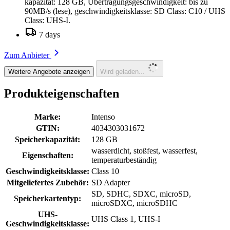
kapazität: 128 GB, Übertragungsgeschwindigkeit: bis zu
90MB/s (lese), geschwindigkeitsklasse: SD Class: C10 / UHS
Class: UHS-I.
7 days
Zum Anbieter
Weitere Angebote anzeigen
Wird geladen...
Produkteigenschaften
Marke:
Intenso
GTIN:
4034303031672
Speicherkapazität:
128 GB
wasserdicht, stoßfest, wasserfest,
Eigenschaften:
temperaturbeständig
Geschwindigkeitsklasse:
Class 10
Mitgeliefertes Zubehör:
SD Adapter
SD, SDHC, SDXC, microSD,
Speicherkartentyp:
microSDXC, microSDHC
UHS-
UHS Class 1, UHS-I
Geschwindigkeitsklasse: