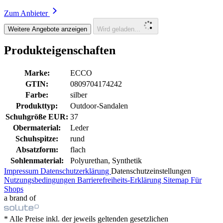
Zum Anbieter
Weitere Angebote anzeigen
Wird geladen...
Produkteigenschaften
Marke:
ECCO
GTIN:
0809704174242
Farbe:
silber
Produkttyp:
Outdoor-Sandalen
Schuhgröße EUR:
37
Obermaterial:
Leder
Schuhspitze:
rund
Absatzform:
flach
Sohlenmaterial:
Polyurethan, Synthetik
Impressum
Datenschutzerklärung
Datenschutzeinstellungen
Nutzungsbedingungen
Barrierefreiheits-Erklärung
Sitemap
Für
Shops
a brand of
* Alle Preise inkl. der jeweils geltenden gesetzlichen