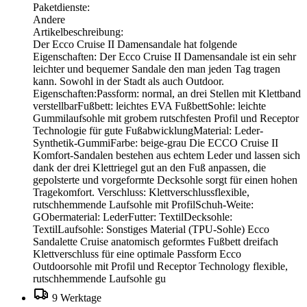
Paketdienste:
Andere
Artikelbeschreibung:
Der Ecco Cruise II Damensandale hat folgende
Eigenschaften: Der Ecco Cruise II Damensandale ist ein sehr
leichter und bequemer Sandale den man jeden Tag tragen
kann. Sowohl in der Stadt als auch Outdoor.
Eigenschaften:Passform: normal, an drei Stellen mit Klettband
verstellbarFußbett: leichtes EVA FußbettSohle: leichte
Gummilaufsohle mit grobem rutschfesten Profil und Receptor
Technologie für gute FußabwicklungMaterial: Leder-
Synthetik-GummiFarbe: beige-grau Die ECCO Cruise II
Komfort-Sandalen bestehen aus echtem Leder und lassen sich
dank der drei Klettriegel gut an den Fuß anpassen, die
gepolsterte und vorgeformte Decksohle sorgt für einen hohen
Tragekomfort. Verschluss: Klettverschlussflexible,
rutschhemmende Laufsohle mit ProfilSchuh-Weite:
GObermaterial: LederFutter: TextilDecksohle:
TextilLaufsohle: Sonstiges Material (TPU-Sohle) Ecco
Sandalette Cruise anatomisch geformtes Fußbett dreifach
Klettverschluss für eine optimale Passform Ecco
Outdoorsohle mit Profil und Receptor Technology flexible,
rutschhemmende Laufsohle gu
9 Werktage