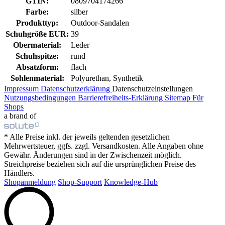
GTIN:
0809704174266
Farbe:
silber
Produkttyp:
Outdoor-Sandalen
Schuhgröße EUR:
39
Obermaterial:
Leder
Schuhspitze:
rund
Absatzform:
flach
Sohlenmaterial:
Polyurethan, Synthetik
Impressum
Datenschutzerklärung
Datenschutzeinstellungen
Nutzungsbedingungen
Barrierefreiheits-Erklärung
Sitemap
Für
Shops
a brand of
* Alle Preise inkl. der jeweils geltenden gesetzlichen
Mehrwertsteuer, ggfs. zzgl. Versandkosten. Alle Angaben ohne
Gewähr. Änderungen sind in der Zwischenzeit möglich.
Streichpreise beziehen sich auf die ursprünglichen Preise des
Händlers.
Shopanmeldung
Shop-Support
Knowledge-Hub