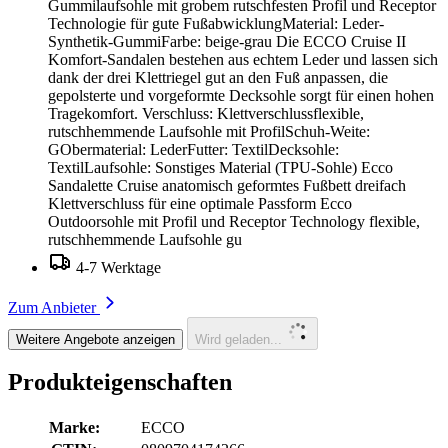
Gummilaufsohle mit grobem rutschfesten Profil und Receptor
Technologie für gute FußabwicklungMaterial: Leder-
Synthetik-GummiFarbe: beige-grau Die ECCO Cruise II
Komfort-Sandalen bestehen aus echtem Leder und lassen sich
dank der drei Klettriegel gut an den Fuß anpassen, die
gepolsterte und vorgeformte Decksohle sorgt für einen hohen
Tragekomfort. Verschluss: Klettverschlussflexible,
rutschhemmende Laufsohle mit ProfilSchuh-Weite:
GObermaterial: LederFutter: TextilDecksohle:
TextilLaufsohle: Sonstiges Material (TPU-Sohle) Ecco
Sandalette Cruise anatomisch geformtes Fußbett dreifach
Klettverschluss für eine optimale Passform Ecco
Outdoorsohle mit Profil und Receptor Technology flexible,
rutschhemmende Laufsohle gu
4-7 Werktage
Zum Anbieter
Weitere Angebote anzeigen
Wird geladen...
Produkteigenschaften
Marke:
ECCO