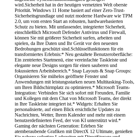
wird.Sicherheit hat in der heutigen vernetzten Welt oberste
Priorität. Windows 11 Home basiert auf einer Zero-Trust-
Sicherheitsgrundlage und nutzt moderne Hardware wie TPM
2.0, um vom ersten Start an robusten, hardwarebasierten
Schutz zu bieten. Mit umfassender, integrierter Sicherheit,
einschließlich Microsoft Defender Antivirus und Firewall,
können Sie mit größerer Sicherheit surfen, arbeiten und
spielen, da Ihre Daten und Ihr Gerät vor den neuesten
Bedrohungen geschützt sind.Schlüsselfunktionen für ein
transformiertes Erlebnis:* Neu gestaltete Benutzeroberfläche:
Ein zentriertes Startmenü, eine vereinfachte Taskleiste und
elegante neue Designs sorgen für einen sauberen und
fokussierten Arbeitsbereich.* Snap Layouts & Snap Groups:
Organisieren Sie mühelos geöffnete Fenster und
Anwendungen mit leistungsstarken neuen Multitasking-Tools,
um Ihren Bildschirmplatz zu optimieren.* Microsoft Teams-
Integration: Verbinden Sie sich sofort mit Freunden, Familie
und Kollegen mit dem Chat von Microsoft Teams, der direkt
in Ihre Taskleiste integriert ist.* Widgets: Erhalten Sie
personalisierte, auf einen Blick ersichtliche Updates zu
Nachrichten, Wetter, Ihrem Kalender und mehr mit einem
benutzerdefinierten Feed, der von KI unterstützt wird.*
Gaming der nächsten Generation: Erleben Sie
atemberaubende Grafiken mit DirectX 12 Ultimate, genießen
Sie nahezu sofortige Ladezeiten mit DirectStorage und