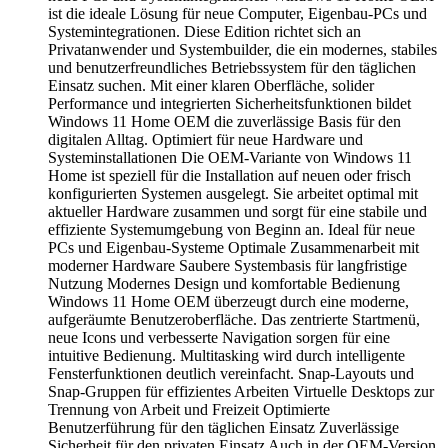
ist die ideale Lösung für neue Computer, Eigenbau-PCs und
Systemintegrationen. Diese Edition richtet sich an
Privatanwender und Systembuilder, die ein modernes, stabiles
und benutzerfreundliches Betriebssystem für den täglichen
Einsatz suchen. Mit einer klaren Oberfläche, solider
Performance und integrierten Sicherheitsfunktionen bildet
Windows 11 Home OEM die zuverlässige Basis für den
digitalen Alltag. Optimiert für neue Hardware und
Systeminstallationen Die OEM-Variante von Windows 11
Home ist speziell für die Installation auf neuen oder frisch
konfigurierten Systemen ausgelegt. Sie arbeitet optimal mit
aktueller Hardware zusammen und sorgt für eine stabile und
effiziente Systemumgebung von Beginn an. Ideal für neue
PCs und Eigenbau-Systeme Optimale Zusammenarbeit mit
moderner Hardware Saubere Systembasis für langfristige
Nutzung Modernes Design und komfortable Bedienung
Windows 11 Home OEM überzeugt durch eine moderne,
aufgeräumte Benutzeroberfläche. Das zentrierte Startmenü,
neue Icons und verbesserte Navigation sorgen für eine
intuitive Bedienung. Multitasking wird durch intelligente
Fensterfunktionen deutlich vereinfacht. Snap-Layouts und
Snap-Gruppen für effizientes Arbeiten Virtuelle Desktops zur
Trennung von Arbeit und Freizeit Optimierte
Benutzerführung für den täglichen Einsatz Zuverlässige
Sicherheit für den privaten Einsatz Auch in der OEM-Version