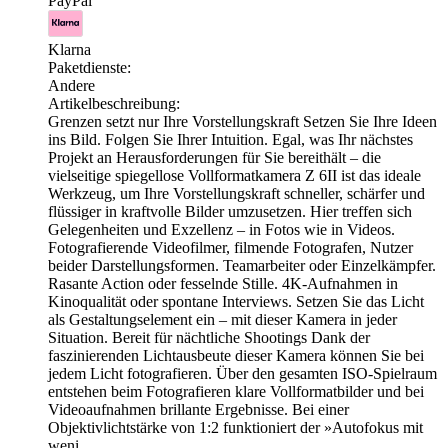
PayPal
Klarna
Paketdienste:
Andere
Artikelbeschreibung:
Grenzen setzt nur Ihre Vorstellungskraft Setzen Sie Ihre Ideen
ins Bild. Folgen Sie Ihrer Intuition. Egal, was Ihr nächstes
Projekt an Herausforderungen für Sie bereithält – die
vielseitige spiegellose Vollformatkamera Z 6II ist das ideale
Werkzeug, um Ihre Vorstellungskraft schneller, schärfer und
flüssiger in kraftvolle Bilder umzusetzen. Hier treffen sich
Gelegenheiten und Exzellenz – in Fotos wie in Videos.
Fotografierende Videofilmer, filmende Fotografen, Nutzer
beider Darstellungsformen. Teamarbeiter oder Einzelkämpfer.
Rasante Action oder fesselnde Stille. 4K-Aufnahmen in
Kinoqualität oder spontane Interviews. Setzen Sie das Licht
als Gestaltungselement ein – mit dieser Kamera in jeder
Situation. Bereit für nächtliche Shootings Dank der
faszinierenden Lichtausbeute dieser Kamera können Sie bei
jedem Licht fotografieren. Über den gesamten ISO-Spielraum
entstehen beim Fotografieren klare Vollformatbilder und bei
Videoaufnahmen brillante Ergebnisse. Bei einer
Objektivlichtstärke von 1:2 funktioniert der »Autofokus mit
weni