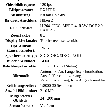
Videobildfrequenz:
120 fps
Bildprozessor:
EXPEED
Ausführung:
Kit mit Objektiv
Bajonett-Anschluss:
Nikon Z
H.264, JPEG, MPEG-4, RAW, DCF 2.0,
Dateiformate:
EXIF 2.3
Zoomfaktor:
8 x
Display-Merkmale:
Touchscreen, schwenkbar
Opt. Aufbau
19/15
(Linsen/Glieder):
Speicherkartentyp:
SD, SDHC, SDXC, XQD
Bilder / Sekunde:
14.00
Belichtungskorrektur:
+/- 5 (in 1/2, 1/3 Stufen)
Automatik, An, Langzeitsynchronisation,
Blitzmodi:
Aus, 2. Verschlussvorhang, 1.
Verschlussvorhang, Rote Augen Korrektur
Belichtungszeiten:
1/8000-30 Sekunden
Anzahl Bildpunkte:
2.10 MP
Mitgeliefertes
24 - 200 mm
Objektiv:
Sensorformat:
Vollformat