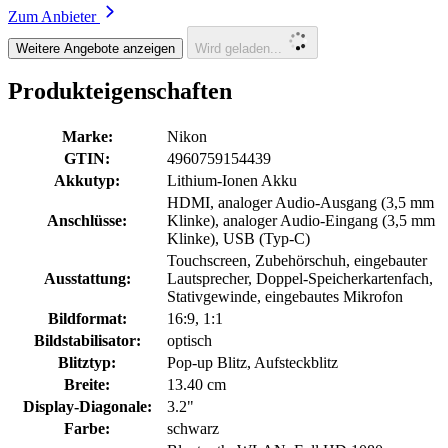
Zum Anbieter
Weitere Angebote anzeigen
Wird geladen...
Produkteigenschaften
Marke:
Nikon
GTIN:
4960759154439
Akkutyp:
Lithium-Ionen Akku
HDMI, analoger Audio-Ausgang (3,5 mm
Anschlüsse:
Klinke), analoger Audio-Eingang (3,5 mm
Klinke), USB (Typ-C)
Touchscreen, Zubehörschuh, eingebauter
Ausstattung:
Lautsprecher, Doppel-Speicherkartenfach,
Stativgewinde, eingebautes Mikrofon
Bildformat:
16:9, 1:1
Bildstabilisator:
optisch
Blitztyp:
Pop-up Blitz, Aufsteckblitz
Breite:
13.40 cm
Display-Diagonale:
3.2"
Farbe:
schwarz