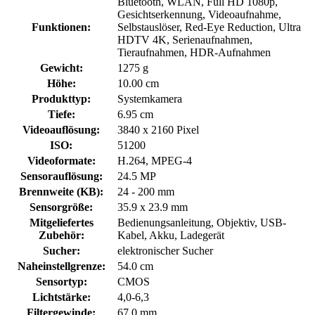
Bluetooth, WLAN, Full HD 1080p,
Gesichtserkennung, Videoaufnahme,
Funktionen:
Selbstauslöser, Red-Eye Reduction, Ultra
HDTV 4K, Serienaufnahmen,
Tieraufnahmen, HDR-Aufnahmen
Gewicht:
1275 g
Höhe:
10.00 cm
Produkttyp:
Systemkamera
Tiefe:
6.95 cm
Videoauflösung:
3840 x 2160 Pixel
ISO:
51200
Videoformate:
H.264, MPEG-4
Sensorauflösung:
24.5 MP
Brennweite (KB):
24 - 200 mm
Sensorgröße:
35.9 x 23.9 mm
Mitgeliefertes
Bedienungsanleitung, Objektiv, USB-
Zubehör:
Kabel, Akku, Ladegerät
Sucher:
elektronischer Sucher
Naheinstellgrenze:
54.0 cm
Sensortyp:
CMOS
Lichtstärke:
4,0-6,3
Filtergewinde:
67.0 mm