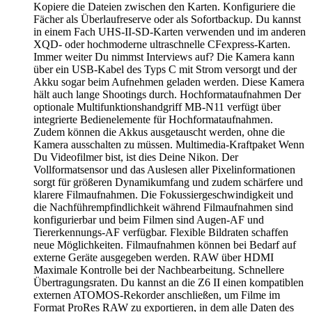
Kopiere die Dateien zwischen den Karten. Konfiguriere die
Fächer als Überlaufreserve oder als Sofortbackup. Du kannst
in einem Fach UHS-II-SD-Karten verwenden und im anderen
XQD- oder hochmoderne ultraschnelle CFexpress-Karten.
Immer weiter Du nimmst Interviews auf? Die Kamera kann
über ein USB-Kabel des Typs C mit Strom versorgt und der
Akku sogar beim Aufnehmen geladen werden. Diese Kamera
hält auch lange Shootings durch. Hochformataufnahmen Der
optionale Multifunktionshandgriff MB-N11 verfügt über
integrierte Bedienelemente für Hochformataufnahmen.
Zudem können die Akkus ausgetauscht werden, ohne die
Kamera ausschalten zu müssen. Multimedia-Kraftpaket Wenn
Du Videofilmer bist, ist dies Deine Nikon. Der
Vollformatsensor und das Auslesen aller Pixelinformationen
sorgt für größeren Dynamikumfang und zudem schärfere und
klarere Filmaufnahmen. Die Fokussiergeschwindigkeit und
die Nachführempfindlichkeit während Filmaufnahmen sind
konfigurierbar und beim Filmen sind Augen-AF und
Tiererkennungs-AF verfügbar. Flexible Bildraten schaffen
neue Möglichkeiten. Filmaufnahmen können bei Bedarf auf
externe Geräte ausgegeben werden. RAW über HDMI
Maximale Kontrolle bei der Nachbearbeitung. Schnellere
Übertragungsraten. Du kannst an die Z6 II einen kompatiblen
externen ATOMOS-Rekorder anschließen, um Filme im
Format ProRes RAW zu exportieren, in dem alle Daten des