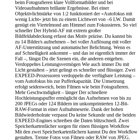
beim Fotografieren klare Vollformatbilder und bei
Videoaufnahmen brillante Ergebnisse. Bei einer
Objektivlichtstärke von 1:2 funktioniert der »Autofokus mit
wenig Licht« jetzt bis zu einem Lichtwert von –6 LW. Damit
genügt ein Viertelmond am Himmel zum Fokussieren. So viel
schneller Der Hybrid-AF mit extrem großer
Bildfeldabdeckung erfasst das Motiv präzise. Du kannst bis
zu 14 Bilder/s aufnehmen – bei voller Auflösung mit voller
AF-Unterstützung und automatischer Belichtung. Wenn es
auf Schnelligkeit ankommt – und das ist eigentlich immer der
Fall –, fängst Du die Szenen ein, die anderen entgehen.
Verdoppeltes Leistungsvermögen Wie auch immer Du mit
Licht gestaltest – jetzt gelingt es schneller und flüssiger. Zwei
EXPEED-Prozessoren verdoppeln die verfügbare Leistung –
vom Autofokus bis zur Pufferkapazität. Die Umsetzung
erfolgt seidenweich, beim Filmen wie beim Fotografieren.
Mehr Geschwindigkeit – länger Der schnellere
Hochleistungspuffer ermöglicht das Aufnehmen von bis zu
200 JPEGs oder 124 Bildern im unkomprimierten 12-Bit-
RAW-Format in einer Aufnahmeserie. Dank der hohen
Bildwiederholrate verpasst Du keine Sekunde und die beiden
EXPEED-Engines schreiben die Daten blitzschnell. Zwei
Speicherkartenfächer sorgen für einen flüssigen Workflow
Mit den zwei Speicherkartenfächern kannst Du den Workflow
gestalten. Trenne Fotos von Filmen oder RAW von JPEG.