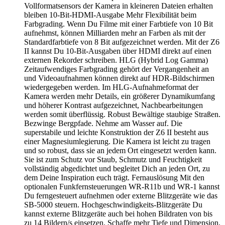
Vollformatsensors der Kamera in kleineren Dateien erhalten
bleiben 10-Bit-HDMI-Ausgabe Mehr Flexibilität beim
Farbgrading. Wenn Du Filme mit einer Farbtiefe von 10 Bit
aufnehmst, können Milliarden mehr an Farben als mit der
Standardfarbtiefe von 8 Bit aufgezeichnet werden. Mit der Z6
II kannst Du 10-Bit-Ausgaben über HDMI direkt auf einen
externen Rekorder schreiben. HLG (Hybrid Log Gamma)
Zeitaufwendiges Farbgrading gehört der Vergangenheit an
und Videoaufnahmen können direkt auf HDR-Bildschirmen
wiedergegeben werden. Im HLG-Aufnahmeformat der
Kamera werden mehr Details, ein größerer Dynamikumfang
und höherer Kontrast aufgezeichnet, Nachbearbeitungen
werden somit überflüssig. Robust Bewältige staubige Straßen.
Bezwinge Bergpfade. Nehme am Wasser auf. Die
superstabile und leichte Konstruktion der Z6 II besteht aus
einer Magnesiumlegierung. Die Kamera ist leicht zu tragen
und so robust, dass sie an jedem Ort eingesetzt werden kann.
Sie ist zum Schutz vor Staub, Schmutz und Feuchtigkeit
vollständig abgedichtet und begleitet Dich an jeden Ort, zu
dem Deine Inspiration euch trägt. Fernauslösung Mit den
optionalen Funkfernsteuerungen WR-R11b und WR-1 kannst
Du ferngesteuert aufnehmen oder externe Blitzgeräte wie das
SB-5000 steuern. Hochgeschwindigkeits-Blitzgeräte Du
kannst externe Blitzgeräte auch bei hohen Bildraten von bis
zu 14 Bildern/s einsetzen. Schaffe mehr Tiefe und Dimension,