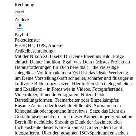
Rechnung
Andere
PayPal
Paketdienste:
Post/DHL, UPS, Andere
Artikelbeschreibung:
Mit der Nikon Z6 II setzt Du Deine Ideen ins Bild. Folge
einfach Deiner Intuition. Egal, was Dein nächstes Projekt an
Herausforderungen für Dich bereithält – die vielseitige
spiegellose Vollformatkamera Z6 II ist das ideale Werkzeug,
um Deine Vorstellungskraft schneller, schärfer und flüssiger in
kraftvolle Bilder umzusetzen. Hier treffen sich Gelegenheiten
und Exzellenz – in Fotos wie in Videos. Fotografierende
Videofilmer, filmende Fotografen, Nutzer beider
Darstellungsformen. Teamarbeiter oder Einzelkämpfer.
Rasante Action oder fesselnde Stille. 4K-Aufnahmen in
Kinoqualität oder spontane Interviews. Setze das Licht als
Gestaltungselement ein – mit dieser Kamera in jeder Situation.
Bereit für nächtliche Shootings Dank der faszinierenden
Lichtausbeute dieser Kamera kannst Du bei jedem Licht
fotografieren. Über den gesamten ISO-Spielraum entstehen