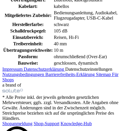
Kabelart:
kabellos
Bedienungsanleitung, Audiokabel,
Mitgeliefertes Zubehör:
Flugzeugadapter, USB-C-Kabel
Herstellerfarbe:
schwarz
Schalldruckpegel:
105 dB
Einsatzbereich:
Reisen, Hi-Fi
Treibereinheit:
40 mm
Übertragungsreichweite:
10 m
Passform:
ohrumschließend (Over-Ear)
Bauweise:
geschlossen, dynamisch
Impressum
Datenschutzerklärung
Datenschutzeinstellungen
Nutzungsbedingungen
Barrierefreiheits-Erklärung
Sitemap
Für
Shops
a brand of
* Alle Preise inkl. der jeweils geltenden gesetzlichen
Mehrwertsteuer, ggfs. zzgl. Versandkosten. Alle Angaben ohne
Gewähr. Änderungen sind in der Zwischenzeit möglich.
Streichpreise beziehen sich auf die ursprünglichen Preise des
Händlers.
Shopanmeldung
Shop-Support
Knowledge-Hub