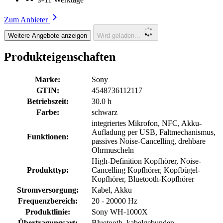
Zum Anbieter
Weitere Angebote anzeigen
Wird geladen...
Produkteigenschaften
Marke:
Sony
GTIN:
4548736112117
Betriebszeit:
30.0 h
Farbe:
schwarz
integriertes Mikrofon, NFC, Akku-
Aufladung per USB, Faltmechanismus,
Funktionen:
passives Noise-Cancelling, drehbare
Ohrmuscheln
High-Definition Kopfhörer, Noise-
Produkttyp:
Cancelling Kopfhörer, Kopfbügel-
Kopfhörer, Bluetooth-Kopfhörer
Stromversorgung:
Kabel, Akku
Frequenzbereich:
20 - 20000 Hz
Produktlinie:
Sony WH-1000X
Übertragungsart:
Bluetooth, kabelgebunden