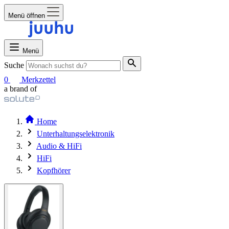
Menü öffnen
Menü
Suche
0
Merkzettel
a brand of
Home
Unterhaltungselektronik
Audio & HiFi
HiFi
Kopfhörer