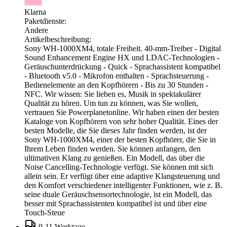
Klarna
Paketdienste:
Andere
Artikelbeschreibung:
Sony WH-1000XM4, totale Freiheit. 40-mm-Treiber - Digital
Sound Enhancement Engine HX und LDAC-Technologien -
Geräuschunterdrückung - Quick - Sprachassistent kompatibel
- Bluetooth v5.0 - Mikrofon enthalten - Sprachsteuerung -
Bedienelemente an den Kopfhörern - Bis zu 30 Stunden -
NFC. Wir wissen: Sie lieben es, Musik in spektakulärer
Qualität zu hören. Um tun zu können, was Sie wollen,
vertrauen Sie Powerplanetonline. Wir haben einen der besten
Kataloge von Kopfhörern von sehr hoher Qualität. Eines der
besten Modelle, die Sie dieses Jahr finden werden, ist der
Sony WH-1000XM4, einer der besten Kopfhörer, die Sie in
Ihrem Leben finden werden. Sie können anfangen, den
ultimativen Klang zu genießen. Ein Modell, das über die
Noise Cancelling-Technologie verfügt. Sie können mit sich
allein sein. Er verfügt über eine adaptive Klangsteuerung und
den Komfort verschiedener intelligenter Funktionen, wie z. B.
seine duale Geräuschsensortechnologie, ist ein Modell, das
besser mit Sprachassistenten kompatibel ist und über eine
Touch-Steue
9-11 Werktage