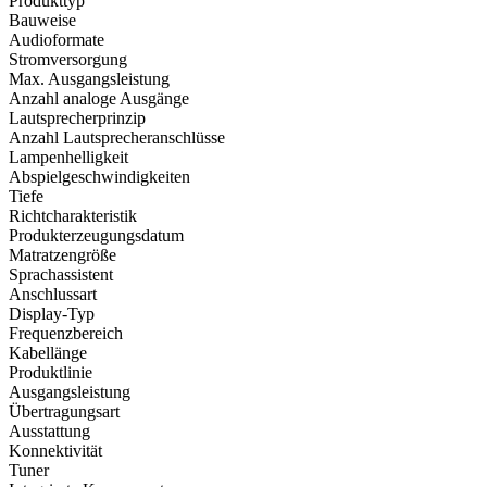
Produkttyp
Bauweise
Audioformate
Stromversorgung
Max. Ausgangsleistung
Anzahl analoge Ausgänge
Lautsprecherprinzip
Anzahl Lautsprecheranschlüsse
Lampenhelligkeit
Abspielgeschwindigkeiten
Tiefe
Richtcharakteristik
Produkterzeugungsdatum
Matratzengröße
Sprachassistent
Anschlussart
Display-Typ
Frequenzbereich
Kabellänge
Produktlinie
Ausgangsleistung
Übertragungsart
Ausstattung
Konnektivität
Tuner