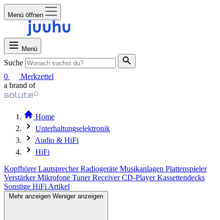
Menü öffnen
Menü
Suche
0
Merkzettel
a brand of
Home
Unterhaltungselektronik
Audio & HiFi
HiFi
Kopfhörer
Lautsprecher
Radiogeräte
Musikanlagen
Plattenspieler
Verstärker
Mikrofone
Tuner
Receiver
CD-Player
Kassettendecks
Sonstige HiFi Artikel
Mehr anzeigen
Weniger anzeigen