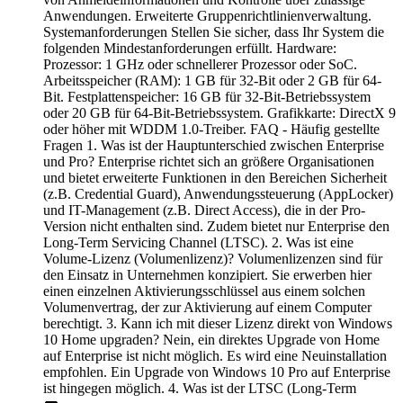
Anwendungen. Erweiterte Gruppenrichtlinienverwaltung.
Systemanforderungen Stellen Sie sicher, dass Ihr System die
folgenden Mindestanforderungen erfüllt. Hardware:
Prozessor: 1 GHz oder schnellerer Prozessor oder SoC.
Arbeitsspeicher (RAM): 1 GB für 32-Bit oder 2 GB für 64-
Bit. Festplattenspeicher: 16 GB für 32-Bit-Betriebssystem
oder 20 GB für 64-Bit-Betriebssystem. Grafikkarte: DirectX 9
oder höher mit WDDM 1.0-Treiber. FAQ - Häufig gestellte
Fragen 1. Was ist der Hauptunterschied zwischen Enterprise
und Pro? Enterprise richtet sich an größere Organisationen
und bietet erweiterte Funktionen in den Bereichen Sicherheit
(z.B. Credential Guard), Anwendungssteuerung (AppLocker)
und IT-Management (z.B. Direct Access), die in der Pro-
Version nicht enthalten sind. Zudem bietet nur Enterprise den
Long-Term Servicing Channel (LTSC). 2. Was ist eine
Volume-Lizenz (Volumenlizenz)? Volumenlizenzen sind für
den Einsatz in Unternehmen konzipiert. Sie erwerben hier
einen einzelnen Aktivierungsschlüssel aus einem solchen
Volumenvertrag, der zur Aktivierung auf einem Computer
berechtigt. 3. Kann ich mit dieser Lizenz direkt von Windows
10 Home upgraden? Nein, ein direktes Upgrade von Home
auf Enterprise ist nicht möglich. Es wird eine Neuinstallation
empfohlen. Ein Upgrade von Windows 10 Pro auf Enterprise
ist hingegen möglich. 4. Was ist der LTSC (Long-Term