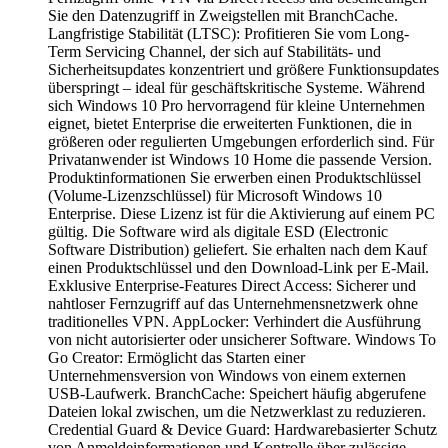
Sie den Datenzugriff in Zweigstellen mit BranchCache.
Langfristige Stabilität (LTSC): Profitieren Sie vom Long-
Term Servicing Channel, der sich auf Stabilitäts- und
Sicherheitsupdates konzentriert und größere Funktionsupdates
überspringt – ideal für geschäftskritische Systeme. Während
sich Windows 10 Pro hervorragend für kleine Unternehmen
eignet, bietet Enterprise die erweiterten Funktionen, die in
größeren oder regulierten Umgebungen erforderlich sind. Für
Privatanwender ist Windows 10 Home die passende Version.
Produktinformationen Sie erwerben einen Produktschlüssel
(Volume-Lizenzschlüssel) für Microsoft Windows 10
Enterprise. Diese Lizenz ist für die Aktivierung auf einem PC
gültig. Die Software wird als digitale ESD (Electronic
Software Distribution) geliefert. Sie erhalten nach dem Kauf
einen Produktschlüssel und den Download-Link per E-Mail.
Exklusive Enterprise-Features Direct Access: Sicherer und
nahtloser Fernzugriff auf das Unternehmensnetzwerk ohne
traditionelles VPN. AppLocker: Verhindert die Ausführung
von nicht autorisierter oder unsicherer Software. Windows To
Go Creator: Ermöglicht das Starten einer
Unternehmensversion von Windows von einem externen
USB-Laufwerk. BranchCache: Speichert häufig abgerufene
Dateien lokal zwischen, um die Netzwerklast zu reduzieren.
Credential Guard & Device Guard: Hardwarebasierter Schutz
von Anmeldeinformationen und Kontrolle über zulässige