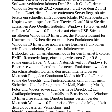
Software verhindern können Der "Branch Cache", der einen
Windows Server ab 2012 voraussetzt, prüft vor dem Zugriff
auf eine Datei, die auf einem entfernten Server liegt, ob nicht
bereits ein schneller angebundener lokaler PC eine identische
Kopie zwischenspeichert Der "Device Guard" lässt Sie die
zulässigen App-Quellen festlegen "Windows To Go" erlaubt
es Ihnen Windows 10 Enterprise auf einem USB Stick zu
installieren Windows 10 Enterprise, die Komplettlösung für
Unternehmen Neben diesen exklusiven Funktionen bietet
Windows 10 Enterprise noch weitere Business Funktionen
wie Domänenbeitritt, Gruppenrichtlinienverwaltung,
BitLocker, den Unternehmensmodus für den Internet Explorer
EMIE, Remotedesktop, einen zugewiesenen Zugriff 8.1,
sowie einem Hyper-V-Client. Natürlich verfügt Windows 10
Enterprise zudem über sämtliche neuen Funktionen, wie den
Sprachassistenten Cortana, den neuen Internetbrowser
Microsoft Edge, den Continuum Modus für Touch-Geräte
sowie die Gesichts- und Fingerabdruckerkennung für mehr
Sicherheit. Übliche Programme für Mail, Kalender, Musik,
Fotos und Videos sowie auch das neue DirectX 12 zur
Grafikoptimierung sind ebenfalls im Betriebssystem Windows
10 Enterprise enthalten. Darüber hinaus besteht bei der
Microsoft Windows 10 Enterprise - Version die Möglichkeit
dem cloudbasierten Verzeichnis- und
Identitätsverwaltungsdienst Azure Active Directory