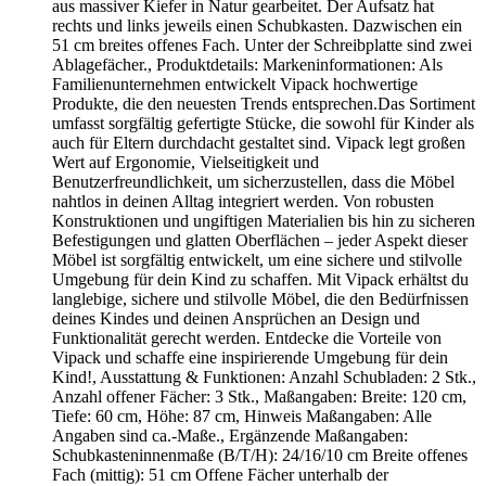
aus massiver Kiefer in Natur gearbeitet. Der Aufsatz hat
rechts und links jeweils einen Schubkasten. Dazwischen ein
51 cm breites offenes Fach. Unter der Schreibplatte sind zwei
Ablagefächer., Produktdetails: Markeninformationen: Als
Familienunternehmen entwickelt Vipack hochwertige
Produkte, die den neuesten Trends entsprechen.Das Sortiment
umfasst sorgfältig gefertigte Stücke, die sowohl für Kinder als
auch für Eltern durchdacht gestaltet sind. Vipack legt großen
Wert auf Ergonomie, Vielseitigkeit und
Benutzerfreundlichkeit, um sicherzustellen, dass die Möbel
nahtlos in deinen Alltag integriert werden. Von robusten
Konstruktionen und ungiftigen Materialien bis hin zu sicheren
Befestigungen und glatten Oberflächen – jeder Aspekt dieser
Möbel ist sorgfältig entwickelt, um eine sichere und stilvolle
Umgebung für dein Kind zu schaffen. Mit Vipack erhältst du
langlebige, sichere und stilvolle Möbel, die den Bedürfnissen
deines Kindes und deinen Ansprüchen an Design und
Funktionalität gerecht werden. Entdecke die Vorteile von
Vipack und schaffe eine inspirierende Umgebung für dein
Kind!, Ausstattung & Funktionen: Anzahl Schubladen: 2 Stk.,
Anzahl offener Fächer: 3 Stk., Maßangaben: Breite: 120 cm,
Tiefe: 60 cm, Höhe: 87 cm, Hinweis Maßangaben: Alle
Angaben sind ca.-Maße., Ergänzende Maßangaben:
Schubkasteninnenmaße (B/T/H): 24/16/10 cm Breite offenes
Fach (mittig): 51 cm Offene Fächer unterhalb der